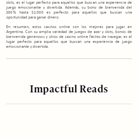
slots, es el lugar perfecto para aquellos que buscan una experiencia de
juego emocionante y divertida. Además, su bono de bienvenida del
200% hasta $2.000 es perfecto para aquellos que buscan una
oportunidad para ganar dinero.
En resumen, estos casinos online son los mejores para jugar en
Argentina. Con su amplia variedad de juegos de azar y slots, bonos de
bienvenida generosos y sitios de casino online fáciles de navegar, es el
lugar perfecto para aquellos que buscan una experiencia de juego
emocionante y divertida.
Impactful Reads