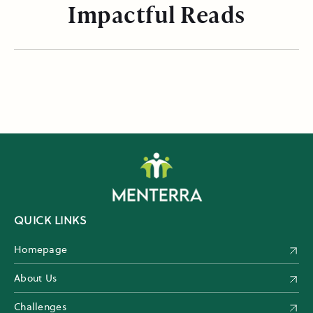
Impactful Reads
QUICK LINKS
Homepage
About Us
Challenges