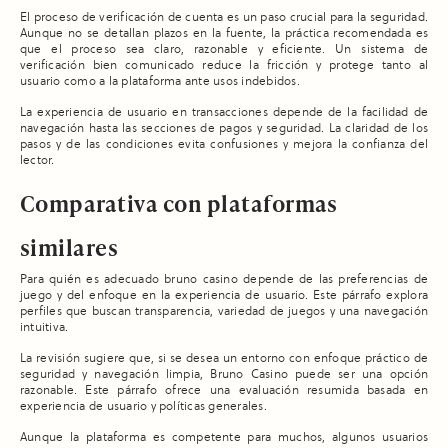
El proceso de verificación de cuenta es un paso crucial para la seguridad.
Aunque no se detallan plazos en la fuente, la práctica recomendada es
que el proceso sea claro, razonable y eficiente. Un sistema de
verificación bien comunicado reduce la fricción y protege tanto al
usuario como a la plataforma ante usos indebidos.
La experiencia de usuario en transacciones depende de la facilidad de
navegación hasta las secciones de pagos y seguridad. La claridad de los
pasos y de las condiciones evita confusiones y mejora la confianza del
lector.
Comparativa con plataformas
similares
Para quién es adecuado bruno casino depende de las preferencias de
juego y del enfoque en la experiencia de usuario. Este párrafo explora
perfiles que buscan transparencia, variedad de juegos y una navegación
intuitiva.
La revisión sugiere que, si se desea un entorno con enfoque práctico de
seguridad y navegación limpia, Bruno Casino puede ser una opción
razonable. Este párrafo ofrece una evaluación resumida basada en
experiencia de usuario y políticas generales.
Aunque la plataforma es competente para muchos, algunos usuarios