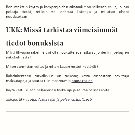
Bonustekstin käyttö ja kampanjoiden aikataulut on selkeästi esillä, jolloin
pelaaja tietää, milloin voi odottaa lisäetuja ja millaiset ehdot
noudatetaan.
UKK: Missä tarkistaa viimeisimmät
tiedot bonuksista
Miksi tilivapaa rakenne voi olla houkutteleva ratkaisu joidenkin pelaajien
näkökulmasta?
Miten varmistan voitot ja miten kauan nostot kestävät?
Rahaliikenteen turvallisuus on tärkeää; käytä ainoastaan sovittuja
maksutapoja ja seuraa tilin tapahtumia
boost casino
.
Käytä vastuullisen pelaamisen työkaluja ja seuraa pelisessioita.
Ikäraja: 18+ vuotta. Aseta rajat ja pelaa vastuullisesti.