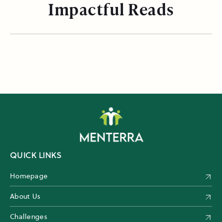
Impactful Reads
QUICK LINKS
Homepage
About Us
Challenges