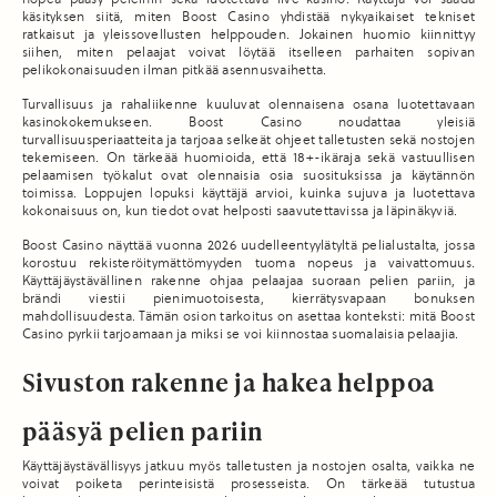
nopea pääsy peleihin sekä luotettava live-kasino. Käyttäjä voi saada
käsityksen siitä, miten Boost Casino yhdistää nykyaikaiset tekniset
ratkaisut ja yleissovellusten helppouden. Jokainen huomio kiinnittyy
siihen, miten pelaajat voivat löytää itselleen parhaiten sopivan
pelikokonaisuuden ilman pitkää asennusvaihetta.
Turvallisuus ja rahaliikenne kuuluvat olennaisena osana luotettavaan
kasinokokemukseen. Boost Casino noudattaa yleisiä
turvallisuusperiaatteita ja tarjoaa selkeät ohjeet talletusten sekä nostojen
tekemiseen. On tärkeää huomioida, että 18+-ikäraja sekä vastuullisen
pelaamisen työkalut ovat olennaisia osia suosituksissa ja käytännön
toimissa. Loppujen lopuksi käyttäjä arvioi, kuinka sujuva ja luotettava
kokonaisuus on, kun tiedot ovat helposti saavutettavissa ja läpinäkyviä.
Boost Casino näyttää vuonna 2026 uudelleentyylätyltä pelialustalta, jossa
korostuu rekisteröitymättömyyden tuoma nopeus ja vaivattomuus.
Käyttäjäystävällinen rakenne ohjaa pelaajaa suoraan pelien pariin, ja
brändi viestii pienimuotoisesta, kierrätysvapaan bonuksen
mahdollisuudesta. Tämän osion tarkoitus on asettaa konteksti: mitä Boost
Casino pyrkii tarjoamaan ja miksi se voi kiinnostaa suomalaisia pelaajia.
Sivuston rakenne ja hakea helppoa
pääsyä pelien pariin
Käyttäjäystävällisyys jatkuu myös talletusten ja nostojen osalta, vaikka ne
voivat poiketa perinteisistä prosesseista. On tärkeää tutustua