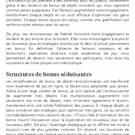
L’excitation du jeu parvient à des sommets pour les joueurs, notamment
grâce à des facteurs de bonus de dépôt innovants qui nous captivent
comme jamais auparavant. Ces facteurs augmentent notre engagement,
transformant chaque dépôt en un outil efficace d’optimiser nos gains
possibles. Chaque bonus acquis est perçu comme une gratification qui
renforce notre relation avec le casino.
De plus, ces récompenses de fidélité honorent notre engagement et
rendent le jeu encore plus stimulant. Elles nous encouragent à explorer
de nouveaux jeux et stratégies, animés par le désir d’utiliser pleinement
ces bonus. En définitive, l’alliance de facteurs novateurs et de
distinctions captivantes améliore notre expérience de jeu, nous
permettant de devenir non seulement des participants, mais aussi les
souverains de notre propre sort vidéoludique.
Structures de bonus séduisantes
Les amplificateurs de bonus de dépôt révolutionnaires ont transformé
mon expérience de jeu en ligne, la faisant plus palpitante que jamais.
Grâce à une large variété de bonus, je suis captivé par l’enthousiasme
de augmenter mes dépôts. Ces multiplicateurs augmentent non
seulement ma mise de départ, mais m’incitent également à revenir,
maintenant ainsi une solide fidélisation des joueurs. À chaque dépôt, je
peux concevoir des stratégies pour optimiser mes gains, ce qui enrichit
considérablement mes sessions de jeu. L’frisson liée à l’activation de ces
bonus nourrit ma passion pour la exploration de nouveaux jeux et de
nouveaux défis. De plus, l’avantage stratégique qu’ils offrent me incite à
toujours viser de plus grandes victoires. En résumé, ces structures de
bonus alléchantes ont changé mon approche du jeu en ligne, créant une