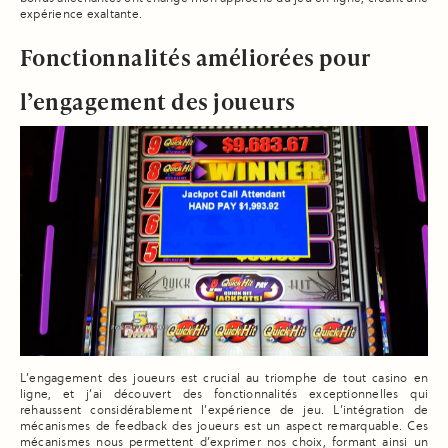
expérience exaltante.
Fonctionnalités améliorées pour
l’engagement des joueurs
L’engagement des joueurs est crucial au triomphe de tout casino en
ligne, et j’ai découvert des fonctionnalités exceptionnelles qui
rehaussent considérablement l’expérience de jeu. L’intégration de
mécanismes de feedback des joueurs est un aspect remarquable. Ces
mécanismes nous permettent d’exprimer nos choix, formant ainsi un