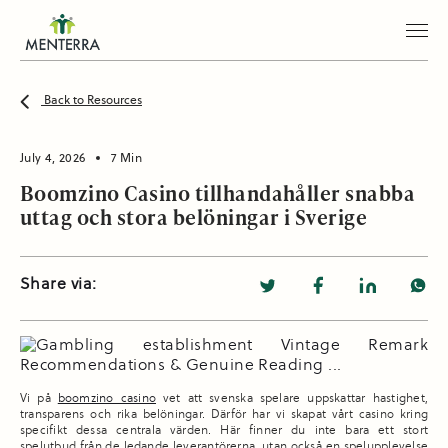
Back to Resources
July 4, 2026
7 Min
Boomzino Casino tillhandahåller snabba
uttag och stora belöningar i Sverige
Share via:
Vi på
boomzino casino
vet att svenska spelare uppskattar hastighet,
transparens och rika belöningar. Därför har vi skapat vårt casino kring
specifikt dessa centrala värden. Här finner du inte bara ett stort
spelutbud från de ledande leverantörerna, utan också en spelupplevelse