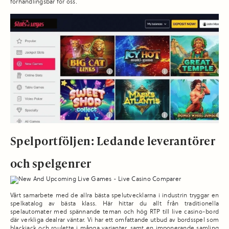
förhandlingsbar för oss.
Spelportföljen: Ledande leverantörer
och spelgenrer
Vårt samarbete med de allra bästa spelutvecklarna i industrin tryggar en
spelkatalog av bästa klass. Här hittar du allt från traditionella
spelautomater med spännande teman och hög RTP till live casino-bord
där verkliga dealrar väntar. Vi har ett omfattande utbud av bordsspel som
blackjack och roulette i många varianter, samt en imponerande samling