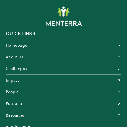
QUICK LINKS
Homepage
About Us
Challenges
Impact
People
Portfolio
Resources
Admin Login