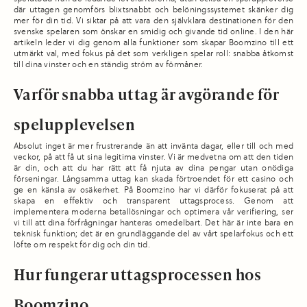
där uttagen genomförs blixtsnabbt och belöningssystemet skänker dig
mer för din tid. Vi siktar på att vara den självklara destinationen för den
svenske spelaren som önskar en smidig och givande tid online. I den här
artikeln leder vi dig genom alla funktioner som skapar Boomzino till ett
utmärkt val, med fokus på det som verkligen spelar roll: snabba åtkomst
till dina vinster och en ständig ström av förmåner.
Varför snabba uttag är avgörande för
spelupplevelsen
Absolut inget är mer frustrerande än att invänta dagar, eller till och med
veckor, på att få ut sina legitima vinster. Vi är medvetna om att den tiden
är din, och att du har rätt att få njuta av dina pengar utan onödiga
förseningar. Långsamma uttag kan skada förtroendet för ett casino och
ge en känsla av osäkerhet. På Boomzino har vi därför fokuserat på att
skapa en effektiv och transparent uttagsprocess. Genom att
implementera moderna betallösningar och optimera vår verifiering, ser
vi till att dina förfrågningar hanteras omedelbart. Det här är inte bara en
teknisk funktion; det är en grundläggande del av vårt spelarfokus och ett
löfte om respekt för dig och din tid.
Hur fungerar uttagsprocessen hos
Boomzino