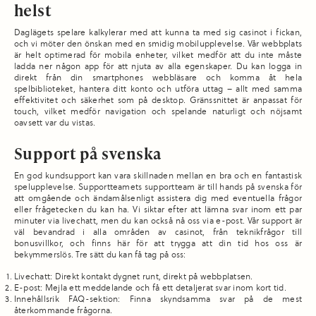
helst
Daglägets spelare kalkylerar med att kunna ta med sig casinot i fickan,
och vi möter den önskan med en smidig mobilupplevelse. Vår webbplats
är helt optimerad för mobila enheter, vilket medför att du inte måste
ladda ner någon app för att njuta av alla egenskaper. Du kan logga in
direkt från din smartphones webbläsare och komma åt hela
spelbiblioteket, hantera ditt konto och utföra uttag – allt med samma
effektivitet och säkerhet som på desktop. Gränssnittet är anpassat för
touch, vilket medför navigation och spelande naturligt och nöjsamt
oavsett var du vistas.
Support på svenska
En god kundsupport kan vara skillnaden mellan en bra och en fantastisk
spelupplevelse. Supportteamets supportteam är till hands på svenska för
att omgående och ändamålsenligt assistera dig med eventuella frågor
eller frågetecken du kan ha. Vi siktar efter att lämna svar inom ett par
minuter via livechatt, men du kan också nå oss via e-post. Vår support är
väl bevandrad i alla områden av casinot, från teknikfrågor till
bonusvillkor, och finns här för att trygga att din tid hos oss är
bekymmerslös. Tre sätt du kan få tag på oss:
Livechatt: Direkt kontakt dygnet runt, direkt på webbplatsen.
E-post: Mejla ett meddelande och få ett detaljerat svar inom kort tid.
Innehållsrik FAQ-sektion: Finna skyndsamma svar på de mest
återkommande frågorna.