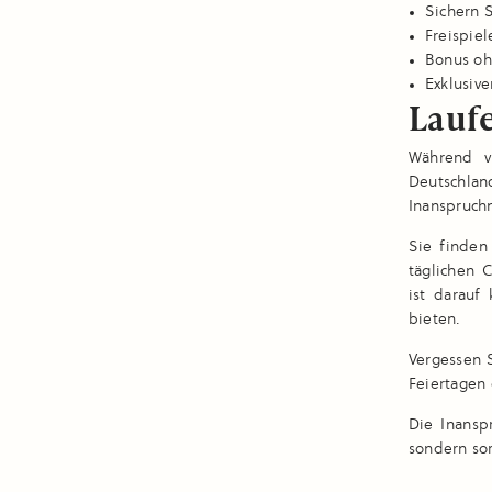
Sichern S
Freispie
Bonus oh
Exklusiv
Lauf
Während vi
Deutschlan
Inanspruc
Sie finden
täglichen 
ist darauf
bieten.
Vergessen S
Feiertagen
Die Inansp
sondern sor