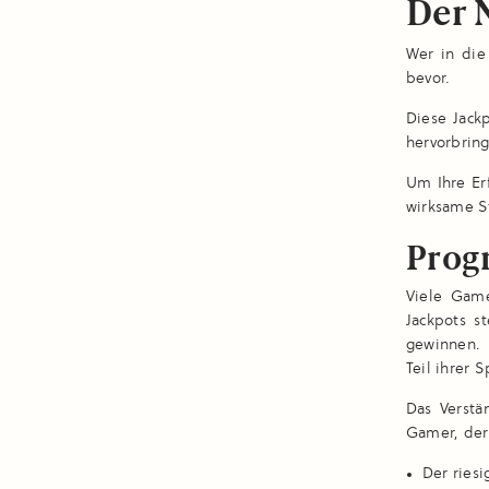
Der 
Wer in die
bevor.
Diese Jack
hervorbrin
Um Ihre Erf
wirksame S
Progr
Viele Game
Jackpots s
gewinnen. 
Teil ihrer 
Das Verstä
Gamer, der
Der riesi