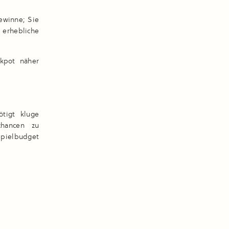
ewinne; Sie
erhebliche
kpot näher
tigt kluge
chancen zu
pielbudget