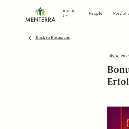
About
People
Portfoli
Us
Back to Resources
July 4, 202
Bonu
Erfo