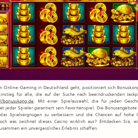
 Online-Gaming in Deutschland geht, positioniert sich Bonuskong
Einstieg für alle, die auf der Suche nach beeindruckenden Jack
://bonusskong.de
. Mit einer Spielauswahl, die für jeden Gesc
det jeder Spieler garantiert sein Favoritenspiel. Die Bonusangebote
 das Spielvergnügen zu verbessern und die Chancen auf hohe
Doch was zeichnet dieses Casino wirklich aus? Entdecken Sie, wi
usammen ein unvergessliches Erlebnis schaffen.