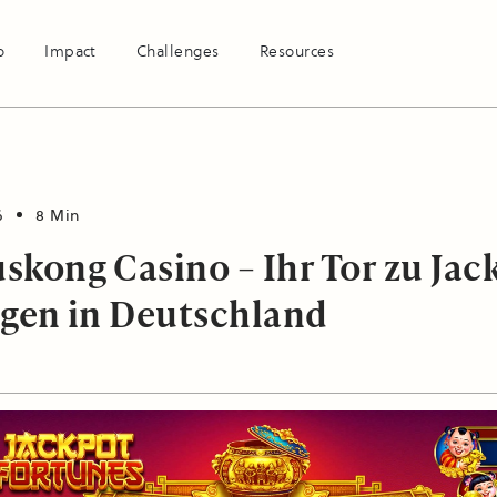
o
Impact
Challenges
Resources
6
8 Min
skong Casino – Ihr Tor zu Jac
lgen in Deutschland