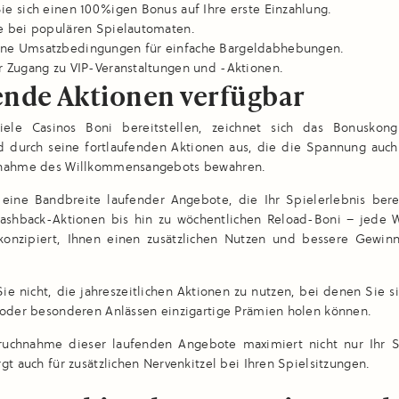
ie sich einen 100%igen Bonus auf Ihre erste Einzahlung.
le bei populären Spielautomaten.
ne Umsatzbedingungen für einfache Bargeldabhebungen.
er Zugang zu VIP-Veranstaltungen und -Aktionen.
ende Aktionen verfügbar
ele Casinos Boni bereitstellen, zeichnet sich das Bonuskon
d durch seine fortlaufenden Aktionen aus, die die Spannung auch
hnahme des Willkommensangebots bewahren.
 eine Bandbreite laufender Angebote, die Ihr Spielerlebnis bere
Cashback-Aktionen bis hin zu wöchentlichen Reload-Boni – jede 
 konzipiert, Ihnen einen zusätzlichen Nutzen und bessere Gewin
ie nicht, die jahreszeitlichen Aktionen zu nutzen, bei denen Sie 
 oder besonderen Anlässen einzigartige Prämien holen können.
ruchnahme dieser laufenden Angebote maximiert nicht nur Ihr Sp
gt auch für zusätzlichen Nervenkitzel bei Ihren Spielsitzungen.