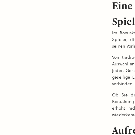
Eine
Spie
Im Bonusko
Spieler, d
seinen Vor
Von tradit
Auswahl an
jeden Gesc
gesellige 
verbinden.
Ob Sie di
Bonuskong g
erhöht nic
wiederkehr
Aufr