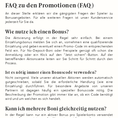
FAQ zu den Promotionen (FAQ)
An dieser Stelle erklären wir die gängigsten Fragen der Spieler zu
Bonusangeboten. Für alle weiteren Fragen ist unser Kundenservice
jederzeit für Sie da.
Wie nutze ich einen Bonus?
Die Aktivierung erfolgt in der Regel sehr einfach. Bei einem
Einzahlungsbonus melden Sie sich an, vornehmen eine qualifizierende
Einzahlung und geben eventuell einen Promo-Code im entsprechenden
Feld ein. Für No-Deposit-Boni oder Freispiele genügt oft schon die
Anmeldung oder ein Klick auf den “Jetzt sichern”-Button. Auf der
betreffenden Aktionsseite leiten wir Sie Schritt für Schritt durch den
Prozess.
Ist es nötig immer einen Bonuscode verwenden?
Nicht zwingend. Viele unserer aktuellen Aktionen werden automatisch
gutgeschrieben, sobald Sie die erforderliche Handlung (wie eine
Einzahlung) durchführen. Für besondere Angebote von unseren
Partnern ist dagegen häufig ein spezieller Bonuscode nötig. Die
Beschreibung der Promotion gibt immer klar an, ob ein Code benötigt
wird und um welchen es sich handelt.
Kann ich mehrere Boni gleichzeitig nutzen?
In der Regel kann nur ein aktiver Bonus pro Spielerkonto verwendet