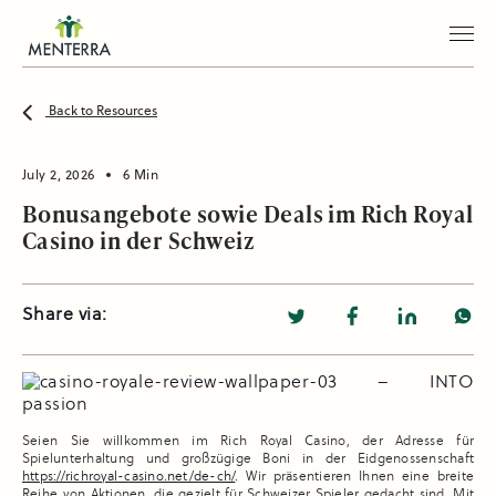
Back to Resources
July 2, 2026
6 Min
Bonusangebote sowie Deals im Rich Royal
Casino in der Schweiz
Share via:
Seien Sie willkommen im Rich Royal Casino, der Adresse für
Spielunterhaltung und großzügige Boni in der Eidgenossenschaft
https://richroyal-casino.net/de-ch/
. Wir präsentieren Ihnen eine breite
Reihe von Aktionen, die gezielt für Schweizer Spieler gedacht sind. Mit