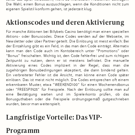
Die Wahl, einen Bonus auszuschlagen, wenn die Konditionen nicht zum
eigenen Spielstil konform gehen, ist jederzeit klug.
Aktionscodes und deren Aktivierung
Für manche Aktionen bei Billybets Casino benötigt man einen speziellen
Aktions- oder Bonuscodes. Diese Codes werden auf der Webseite, im
Newsletter oder über Partner geteilt. Die Einlösung ist meist einfach: Bei
der Einzahlung gibt es ein Feld, in das man den Code einträgt. Alternativ
kann man den Code auch im Kontobereich unter “Promotions” oder
“Bonus” freischalten. Wichtig ist, den Code fehlerfrei und zum richtigen
Zeitpunkt zu nutzen, denn er ist meistens befristet. Die manuelle
Aktivierung eines Codes impliziert in der Regel, dass man die
zugehörigen Bonusbedingungen akzeptiert, die dann bindend gelten.
Ein verbreiteter Fehler ist die Ansicht, man könne einen Code später
einlösen. Das ist meist nicht möglich. Die Codes entsprechen oft einem
erkennbaren Muster, etwa “WEEKEND100” für einen Wochenendbonus
oder “FREESPIN25” für Freispiele. Nach der Einlösung sollte man auf
eine Bestätigung warten und im Spielerkonto prüfen, ob das
Bonusguthaben oder die Freispiele ordnungsgemäß gutgeschrieben
wurden, bevor man weiterspielt.
Langfristige Vorteile: Das VIP-
Programm