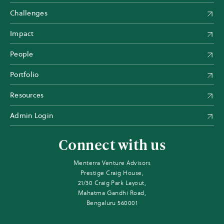
Challenges
Impact
People
Portfolio
Resources
Admin Login
Connect with us
Menterra Venture Advisors
Prestige Craig House,
21/30 Craig Park Layout,
Mahatma Gandhi Road,
Bengaluru 560001