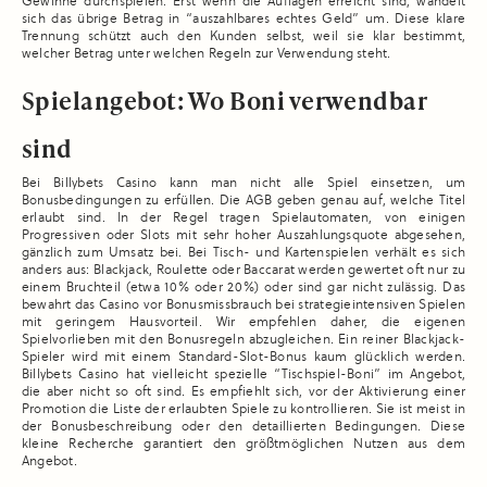
Gewinne durchspielen. Erst wenn die Auflagen erreicht sind, wandelt
sich das übrige Betrag in “auszahlbares echtes Geld” um. Diese klare
Trennung schützt auch den Kunden selbst, weil sie klar bestimmt,
welcher Betrag unter welchen Regeln zur Verwendung steht.
Spielangebot: Wo Boni verwendbar
sind
Bei Billybets Casino kann man nicht alle Spiel einsetzen, um
Bonusbedingungen zu erfüllen. Die AGB geben genau auf, welche Titel
erlaubt sind. In der Regel tragen Spielautomaten, von einigen
Progressiven oder Slots mit sehr hoher Auszahlungsquote abgesehen,
gänzlich zum Umsatz bei. Bei Tisch- und Kartenspielen verhält es sich
anders aus: Blackjack, Roulette oder Baccarat werden gewertet oft nur zu
einem Bruchteil (etwa 10% oder 20%) oder sind gar nicht zulässig. Das
bewahrt das Casino vor Bonusmissbrauch bei strategieintensiven Spielen
mit geringem Hausvorteil. Wir empfehlen daher, die eigenen
Spielvorlieben mit den Bonusregeln abzugleichen. Ein reiner Blackjack-
Spieler wird mit einem Standard-Slot-Bonus kaum glücklich werden.
Billybets Casino hat vielleicht spezielle “Tischspiel-Boni” im Angebot,
die aber nicht so oft sind. Es empfiehlt sich, vor der Aktivierung einer
Promotion die Liste der erlaubten Spiele zu kontrollieren. Sie ist meist in
der Bonusbeschreibung oder den detaillierten Bedingungen. Diese
kleine Recherche garantiert den größtmöglichen Nutzen aus dem
Angebot.