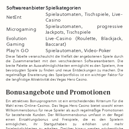
Softwareanbieter
Spielkategorien
Spielautomaten, Tischspiele, Live-
NetEnt
Casino
Spielautomaten, progressive
Microgaming
Jackpots, Tischspiele
Evolution
Live-Casino (Roulette, Blackjack,
Gaming
Baccarat)
Play'n GO
Spielautomaten, Video-Poker
Diese Tabelle veranschaulicht die Vielfalt der angebotenen Spiele durch
die Zusammenarbeit mit den verschiedenen Softwareanbietern. Die
breite Palette an Auswahlmöglichkeiten ermöglicht es den Spielern, ihre
bevorzugten Spiele zu finden und neue Entdeckungen zu machen. Die
regelmäßige Erweiterung des Spielportfolios ist ein wichtiger Faktor für
die langfristige Attraktivität des Vegas Hero Casino.
Bonusangebote und Promotionen
Ein attraktives Bonusprogramm ist ein entscheidendes Kriterium für die
Wahl eines Online-Casinos. Das Vegas Hero Casino bietet sowohl einen
Willkommensbonus für neue Spieler als auch regelmäßige Promotionen
für bestehende Kunden. Der Willkommensbonus umfasst in der Regel
einen Einzahlungsbonus und Freispiele, die es den Spielern
ermöglichen, ihr Startguthaben zu erhöhen und mehr
Spielmöglichkeiten zu erhalten. Darüber hinaus werden wöchentliche