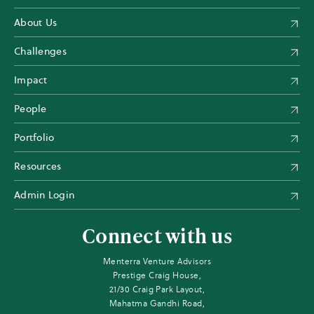
About Us
Challenges
Impact
People
Portfolio
Resources
Admin Login
Connect with us
Menterra Venture Advisors
Prestige Craig House,
21/30 Craig Park Layout,
Mahatma Gandhi Road,