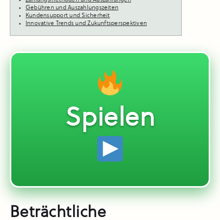
Zahlungsmethoden und Auszahlungen
Gebühren und Auszahlungszeiten
Kundensupport und Sicherheit
Innovative Trends und Zukunftsperspektiven
Spielen
Beträchtliche