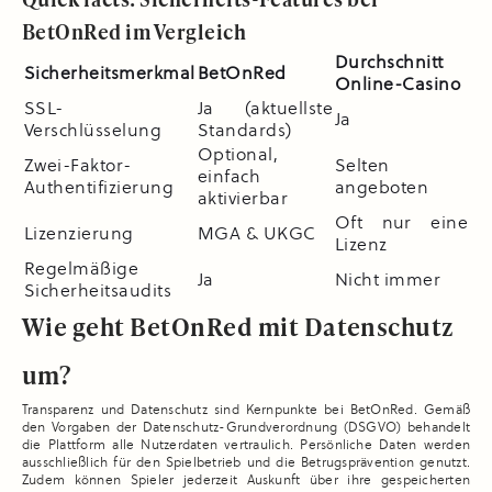
Quick facts: Sicherheits-Features bei
BetOnRed im Vergleich
Durchschnitt
Sicherheitsmerkmal
BetOnRed
Online-Casino
SSL-
Ja (aktuellste
Ja
Verschlüsselung
Standards)
Optional,
Zwei-Faktor-
Selten
einfach
Authentifizierung
angeboten
aktivierbar
Oft nur eine
Lizenzierung
MGA & UKGC
Lizenz
Regelmäßige
Ja
Nicht immer
Sicherheitsaudits
Wie geht BetOnRed mit Datenschutz
um?
Transparenz und Datenschutz sind Kernpunkte bei BetOnRed. Gemäß
den Vorgaben der Datenschutz-Grundverordnung (DSGVO) behandelt
die Plattform alle Nutzerdaten vertraulich. Persönliche Daten werden
ausschließlich für den Spielbetrieb und die Betrugsprävention genutzt.
Zudem können Spieler jederzeit Auskunft über ihre gespeicherten