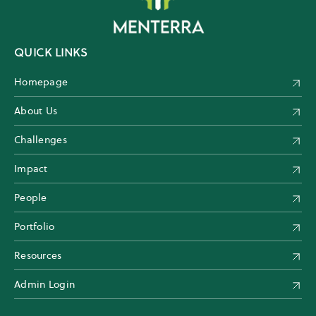
QUICK LINKS
Homepage
About Us
Challenges
Impact
People
Portfolio
Resources
Admin Login