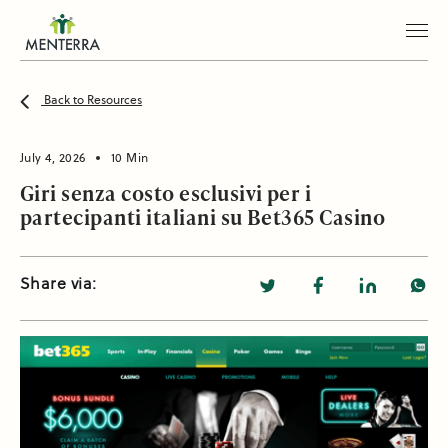
Back to Resources
July 4, 2026
10 Min
Giri senza costo esclusivi per i
partecipanti italiani su Bet365 Casino
Share via: