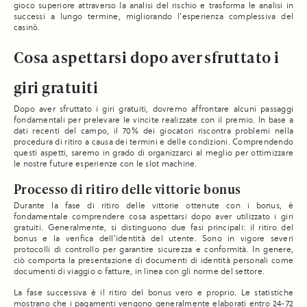
gioco superiore attraverso la analisi del rischio e trasforma le analisi in
successi a lungo termine, migliorando l’esperienza complessiva del
casinò.
Cosa aspettarsi dopo aver sfruttato i
giri gratuiti
Dopo aver sfruttato i giri gratuiti, dovremo affrontare alcuni passaggi
fondamentali per prelevare le vincite realizzate con il premio. In base a
dati recenti del campo, il 70% dei giocatori riscontra problemi nella
procedura di ritiro a causa dei termini e delle condizioni. Comprendendo
questi aspetti, saremo in grado di organizzarci al meglio per ottimizzare
le nostre future esperienze con le slot machine.
Processo di ritiro delle vittorie bonus
Durante la fase di ritiro delle vittorie ottenute con i bonus, è
fondamentale comprendere cosa aspettarsi dopo aver utilizzato i giri
gratuiti. Generalmente, si distinguono due fasi principali: il ritiro del
bonus e la verifica dell’identità del utente. Sono in vigore severi
protocolli di controllo per garantire sicurezza e conformità. In genere,
ciò comporta la presentazione di documenti di identità personali come
documenti di viaggio o fatture, in linea con gli norme del settore.
La fase successiva è il ritiro del bonus vero e proprio. Le statistiche
mostrano che i pagamenti vengono generalmente elaborati entro 24-72