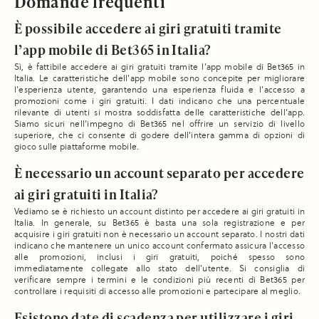
Domande frequenti
È possibile accedere ai giri gratuiti tramite
l’app mobile di Bet365 in Italia?
Sì, è fattibile accedere ai giri gratuiti tramite l’app mobile di Bet365 in
Italia. Le caratteristiche dell’app mobile sono concepite per migliorare
l’esperienza utente, garantendo una esperienza fluida e l’accesso a
promozioni come i giri gratuiti. I dati indicano che una percentuale
rilevante di utenti si mostra soddisfatta delle caratteristiche dell’app.
Siamo sicuri nell’impegno di Bet365 nel offrire un servizio di livello
superiore, che ci consente di godere dell’intera gamma di opzioni di
gioco sulle piattaforme mobile.
È necessario un account separato per accedere
ai giri gratuiti in Italia?
Vediamo se è richiesto un account distinto per accedere ai giri gratuiti in
Italia. In generale, su Bet365 è basta una sola registrazione e per
acquisire i giri gratuiti non è necessario un account separato. I nostri dati
indicano che mantenere un unico account confermato assicura l’accesso
alle promozioni, inclusi i giri gratuiti, poiché spesso sono
immediatamente collegate allo stato dell’utente. Si consiglia di
verificare sempre i termini e le condizioni più recenti di Bet365 per
controllare i requisiti di accesso alle promozioni e partecipare al meglio.