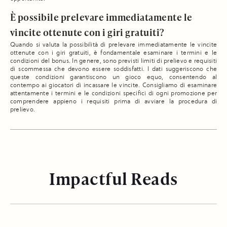
È possibile prelevare immediatamente le
vincite ottenute con i giri gratuiti?
Quando si valuta la possibilità di prelevare immediatamente le vincite
ottenute con i giri gratuiti, è fondamentale esaminare i termini e le
condizioni del bonus. In genere, sono previsti limiti di prelievo e requisiti
di scommessa che devono essere soddisfatti. I dati suggeriscono che
queste condizioni garantiscono un gioco equo, consentendo al
contempo ai giocatori di incassare le vincite. Consigliamo di esaminare
attentamente i termini e le condizioni specifici di ogni promozione per
comprendere appieno i requisiti prima di avviare la procedura di
prelievo.
Impactful Reads