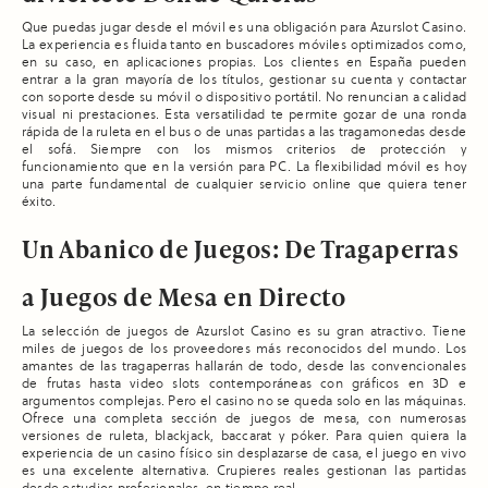
Que puedas jugar desde el móvil es una obligación para Azurslot Casino.
La experiencia es fluida tanto en buscadores móviles optimizados como,
en su caso, en aplicaciones propias. Los clientes en España pueden
entrar a la gran mayoría de los títulos, gestionar su cuenta y contactar
con soporte desde su móvil o dispositivo portátil. No renuncian a calidad
visual ni prestaciones. Esta versatilidad te permite gozar de una ronda
rápida de la ruleta en el bus o de unas partidas a las tragamonedas desde
el sofá. Siempre con los mismos criterios de protección y
funcionamiento que en la versión para PC. La flexibilidad móvil es hoy
una parte fundamental de cualquier servicio online que quiera tener
éxito.
Un Abanico de Juegos: De Tragaperras
a Juegos de Mesa en Directo
La selección de juegos de Azurslot Casino es su gran atractivo. Tiene
miles de juegos de los proveedores más reconocidos del mundo. Los
amantes de las tragaperras hallarán de todo, desde las convencionales
de frutas hasta video slots contemporáneas con gráficos en 3D e
argumentos complejas. Pero el casino no se queda solo en las máquinas.
Ofrece una completa sección de juegos de mesa, con numerosas
versiones de ruleta, blackjack, baccarat y póker. Para quien quiera la
experiencia de un casino físico sin desplazarse de casa, el juego en vivo
es una excelente alternativa. Crupieres reales gestionan las partidas