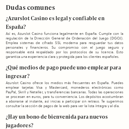
Dudas comunes
¿Azurslot Casino es legal y confiable en
España?
Así es, Azurslot Casino funciona legalmente en España. Cumple con la
regulación de la Dirección General de Ordenación del Juego (DGOJ).
Emplea sistemas de cifrado SSL moderna para resguardar tus datos
personales y financieros. Su compromiso con el juego seguro y
responsable está respaldado por los protocolos de su licencia. Esto
garantiza una experiencia clara y protegida para los clientes españoles.
¿Qué medios de pago puede uno emplear para
ingresar?
Azurslot Casino ofrece los medios más frecuentes en España. Puedes
emplear tarjetas Visa y Mastercard, monederos electrónicas como
PayPal, Skrill y Neteller, y transferencias bancarias. Todas las operaciones
se procesan en euros, para tu conveniencia. Los depósitos acostumbran
a abonarse al instante, así inicias a participar sin retraso. Te sugerimos
consultar la sección de pagos de la web para ver la lista íntegra y al día.
¿Hay un bono de bienvenida para nuevos
jugadores?