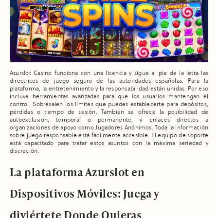
Azurslot Casino funciona con una licencia y sigue al pie de la letra las
directrices de juego seguro de las autoridades españolas. Para la
plataforma, la entretenimiento y la responsabilidad están unidas. Por eso
incluye herramientas avanzadas para que los usuarios mantengan el
control. Sobresalen los límites que puedes establecerte para depósitos,
pérdidas o tiempo de sesión. También se ofrece la posibilidad de
autoexclusión, temporal o permanente, y enlaces directos a
organizaciones de apoyo como Jugadores Anónimos. Toda la información
sobre juego responsable está fácilmente accesible. El equipo de soporte
está capacitado para tratar estos asuntos con la máxima seriedad y
discreción.
La plataforma Azurslot en
Dispositivos Móviles: Juega y
diviértete Donde Quieras