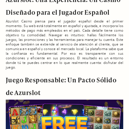
Azurslot: Una Experiencia: Un Casino
Diseñado para el Jugador Español
Azurslot Casino piensa para el jugador español desde el primer
momento. Su web está totalmente en español y ajustada, e incorpora los
métodos de pago más empleados en el país. Cada detalle tiene como
objetivo tu comodidad. Navegar es intuitivo: hallas fácilmente los
juegos, las promociones y las herramientas para manejar tu cuenta. Este
enfoque también se extiende al servicio de atención al cliente, que se
comunica en español y conoce el mercado local. La plataforma sabe que
la confianza es fundamental. Por eso es transparente con sus
condiciones y eficiente en sus procesos. El resultado es un entorno
donde tú te puedes centrar en lo que realmente cuenta: disfrutar del
juego.
Juego Responsable: Un Pacto Sólido
de Azurslot