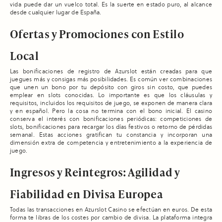
vida puede dar un vuelco total. Es la suerte en estado puro, al alcance
desde cualquier lugar de España.
Ofertas y Promociones con Estilo
Local
Las bonificaciones de registro de Azurslot están creadas para que
juegues más y consigas más posibilidades. Es común ver combinaciones
que unen un bono por tu depósito con giros sin costo, que puedes
emplear en slots conocidas. Lo importante es que los cláusulas y
requisitos, incluidos los requisitos de juego, se exponen de manera clara
y en español. Pero la cosa no termina con el bono inicial. El casino
conserva el interés con bonificaciones periódicas: competiciones de
slots, bonificaciones para recargar los días festivos o retorno de pérdidas
semanal. Estas acciones gratifican tu constancia y incorporan una
dimensión extra de competencia y entretenimiento a la experiencia de
juego.
Ingresos y Reintegros: Agilidad y
Fiabilidad en Divisa Europea
Todas las transacciones en Azurslot Casino se efectúan en euros. De esta
forma te libras de los costes por cambio de divisa. La plataforma integra