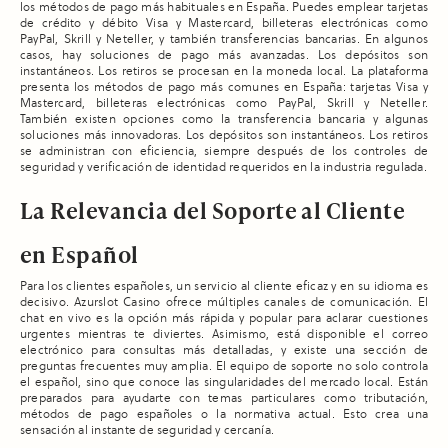
los métodos de pago más habituales en España. Puedes emplear tarjetas
de crédito y débito Visa y Mastercard, billeteras electrónicas como
PayPal, Skrill y Neteller, y también transferencias bancarias. En algunos
casos, hay soluciones de pago más avanzadas. Los depósitos son
instantáneos. Los retiros se procesan en la moneda local. La plataforma
presenta los métodos de pago más comunes en España: tarjetas Visa y
Mastercard, billeteras electrónicas como PayPal, Skrill y Neteller.
También existen opciones como la transferencia bancaria y algunas
soluciones más innovadoras. Los depósitos son instantáneos. Los retiros
se administran con eficiencia, siempre después de los controles de
seguridad y verificación de identidad requeridos en la industria regulada.
La Relevancia del Soporte al Cliente
en Español
Para los clientes españoles, un servicio al cliente eficaz y en su idioma es
decisivo. Azurslot Casino ofrece múltiples canales de comunicación. El
chat en vivo es la opción más rápida y popular para aclarar cuestiones
urgentes mientras te diviertes. Asimismo, está disponible el correo
electrónico para consultas más detalladas, y existe una sección de
preguntas frecuentes muy amplia. El equipo de soporte no solo controla
el español, sino que conoce las singularidades del mercado local. Están
preparados para ayudarte con temas particulares como tributación,
métodos de pago españoles o la normativa actual. Esto crea una
sensación al instante de seguridad y cercanía.