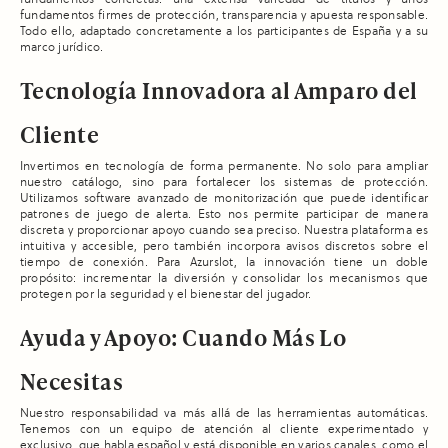
fundamentos concretas: una extensa variedad de títulos y unos
fundamentos firmes de protección, transparencia y apuesta responsable.
Todo ello, adaptado concretamente a los participantes de España y a su
marco jurídico.
Tecnología Innovadora al Amparo del
Cliente
Invertimos en tecnología de forma permanente. No solo para ampliar
nuestro catálogo, sino para fortalecer los sistemas de protección.
Utilizamos software avanzado de monitorización que puede identificar
patrones de juego de alerta. Esto nos permite participar de manera
discreta y proporcionar apoyo cuando sea preciso. Nuestra plataforma es
intuitiva y accesible, pero también incorpora avisos discretos sobre el
tiempo de conexión. Para Azurslot, la innovación tiene un doble
propósito: incrementar la diversión y consolidar los mecanismos que
protegen por la seguridad y el bienestar del jugador.
Ayuda y Apoyo: Cuando Más Lo
Necesitas
Nuestro responsabilidad va más allá de las herramientas automáticas.
Tenemos con un equipo de atención al cliente experimentado y
exclusivo, que habla español y está disponible en varios canales, como el