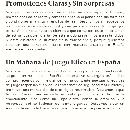
Promociones Claras y Sin Sorpresas
Nos gustan las promociones claras. Todos nuestros paquetes de inicio,
promociones de depósito y competiciones se exponen con sus términos
y condiciones a la vista y sencillos de leer. Describimos sin rodeos los
términos de apuesta (wagering) y cualquier restricción de juego que
exista. Animamos a nuestros clientes a que consulten los términos antes
de activar cualquier oferta. De este modo prevenimos malentendidos.
Nuestra estrategia se sustenta en la transparencia, porque queremos
construir una conexión estable con nuestros usuarios en España
asentada en la seguridad.
Un Mañana de Juego Ético en España
Nos proyectamos con la voluntad de ser un ejemplo en el ámbito del
juego online en España
https://azur-slot.org/es-es/
. Nos
comprometemos con mejorar de forma constante nuestras directrices
de juego responsable, aplicar los estándares de seguridad más estrictos y
promover una mentalidad de ocio digital responsable. Deseamos a que
Azurslot Casino sea valorado no solo por su oferta de juegos
emocionante, sino como un lugar digital donde la emoción y la
responsabilidad se fusionan de forma orgánica. Deseamos crear un
entorno de seguridad para todos los entusiastas al juego en nuestro país.