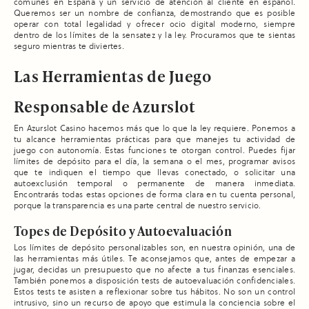
comunes en España y un servicio de atención al cliente en español.
Queremos ser un nombre de confianza, demostrando que es posible
operar con total legalidad y ofrecer ocio digital moderno, siempre
dentro de los límites de la sensatez y la ley. Procuramos que te sientas
seguro mientras te diviertes.
Las Herramientas de Juego
Responsable de Azurslot
En Azurslot Casino hacemos más que lo que la ley requiere. Ponemos a
tu alcance herramientas prácticas para que manejes tu actividad de
juego con autonomía. Estas funciones te otorgan control. Puedes fijar
límites de depósito para el día, la semana o el mes, programar avisos
que te indiquen el tiempo que llevas conectado, o solicitar una
autoexclusión temporal o permanente de manera inmediata.
Encontrarás todas estas opciones de forma clara en tu cuenta personal,
porque la transparencia es una parte central de nuestro servicio.
Topes de Depósito y Autoevaluación
Los límites de depósito personalizables son, en nuestra opinión, una de
las herramientas más útiles. Te aconsejamos que, antes de empezar a
jugar, decidas un presupuesto que no afecte a tus finanzas esenciales.
También ponemos a disposición tests de autoevaluación confidenciales.
Estos tests te asisten a reflexionar sobre tus hábitos. No son un control
intrusivo, sino un recurso de apoyo que estimula la conciencia sobre el