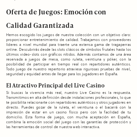
Oferta de Juegos: Emoción con
Calidad Garantizada
Hemos escogido los juegos de nuestra colección con un objetivo claro:
proporcionar entretenimiento de calidad. Trabajamos con proveedores
líderes a nivel mundial para traerte una extensa gama de tragaperras
online. Descubrirás desde las slots clásicos de símbolos frutales hasta los
últimos video-slots con gráficos nítidos. Además contamos de una área
reservada a juegos de mesa, como ruleta, veintiuna y póker, con la
posibilidad de participar en tiempo real con repartidores auténticos.
Todo juego de nuestro repertorio atraviesa rigurosas pruebas de nivel,
seguridad y equidad antes de llegar para los jugadores en España.
El Atractivo Principal del Live Casino
Si buscas la vivencia más real, nuestro Live Casino es la respuesta.
Transmitimos en alta definición desde instalaciones profesionales, lo que
te posibilita relacionarte con repartidores auténticos y otros jugadores en
directo. Puedes gozar de la ruleta, el veintiuna o el bacarrá con la
impresión de estar en un casino físico pero con la facilidad de tu
domicilio. Esta forma de juego, con mucha aceptación en España,
combina la emoción social del juego con las garantías de protección y
las herramientas de control de nuestra web interactiva.