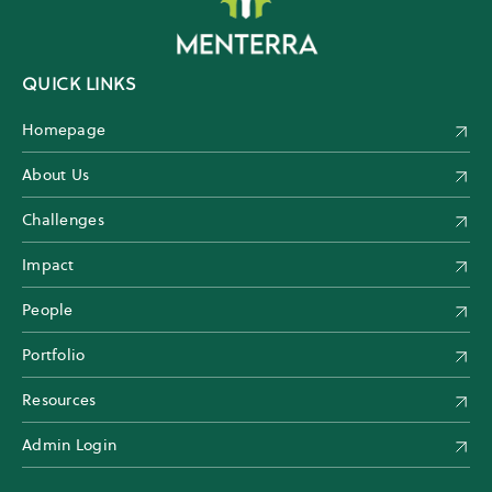
QUICK LINKS
Homepage
About Us
Challenges
Impact
People
Portfolio
Resources
Admin Login