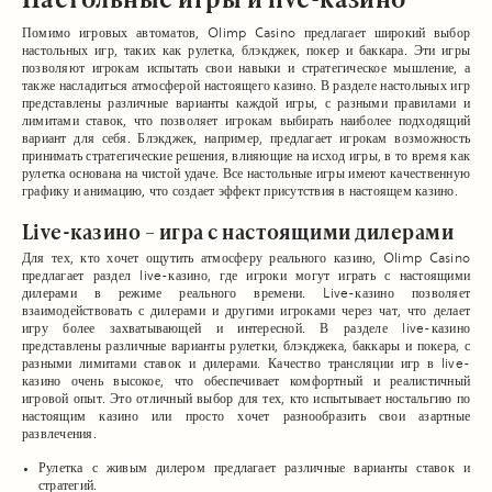
Настольные игры и live-казино
Помимо игровых автоматов, Olimp Casino предлагает широкий выбор
настольных игр, таких как рулетка, блэкджек, покер и баккара. Эти игры
позволяют игрокам испытать свои навыки и стратегическое мышление, а
также насладиться атмосферой настоящего казино. В разделе настольных игр
представлены различные варианты каждой игры, с разными правилами и
лимитами ставок, что позволяет игрокам выбирать наиболее подходящий
вариант для себя. Блэкджек, например, предлагает игрокам возможность
принимать стратегические решения, влияющие на исход игры, в то время как
рулетка основана на чистой удаче. Все настольные игры имеют качественную
графику и анимацию, что создает эффект присутствия в настоящем казино.
Live-казино – игра с настоящими дилерами
Для тех, кто хочет ощутить атмосферу реального казино, Olimp Casino
предлагает раздел live-казино, где игроки могут играть с настоящими
дилерами в режиме реального времени. Live-казино позволяет
взаимодействовать с дилерами и другими игроками через чат, что делает
игру более захватывающей и интересной. В разделе live-казино
представлены различные варианты рулетки, блэкджека, баккары и покера, с
разными лимитами ставок и дилерами. Качество трансляции игр в live-
казино очень высокое, что обеспечивает комфортный и реалистичный
игровой опыт. Это отличный выбор для тех, кто испытывает ностальгию по
настоящим казино или просто хочет разнообразить свои азартные
развлечения.
Рулетка с живым дилером предлагает различные варианты ставок и
стратегий.