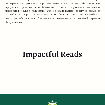
расширения ассортимента игр, внедрения новых технологий, таких как
виртуальная реальность и блокчейн, а также улучшения мобильных
приложений и служб поддержки. Успех онлайн-казино зависит не только от
разнообразия игр и привлекательности бонусов, но и от способности
оператора обеспечивать безопасность, надежность и высокий уровень
обслуживания.
Impactful Reads