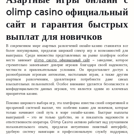
Азартные игры онлайн с
olimp casino официальный
сайт и гарантия быстрых
выплат для новичков
В современном мире азартных развлечений онлайн-казино становятся все
более популярными, предлагая широкий спектр игр и возможностей для
выигрыша. Среди множества представленных на рынке платформ особое
место занимает
olimp casino официальный сайт
– заведение, которое
стремительно завоевывает доверие игроков благодаря своей надежности,
честности и привлекательным условиям. Он предоставляет доступ к
разнообразным игровым автоматам, настольным играм, а также другим
азартным развлечениям, удовлетворяя потребности даже самых
взыскательных пользователей. Особое внимание уделяется безопасности и
конфиденциальности данных игроков, что является одним из ключевых
приоритетов казино.
Помимо широкого выбора игр, эта платформа известна своей оперативной и
прозрачной системой выплат, что особенно важно для новичков, которые
только начинают свой путь в мире онлайн-казино. Быстрые выплаты
выигрышей – это не только удобство, но и показатель надежности и
ответственности оператора.
Olimp Casino
активно работает над улучшением
пользовательского опыта, предлагая интуитивно понятный интерфейс,
удобную систему навигации и профессиональную службу поддержки,