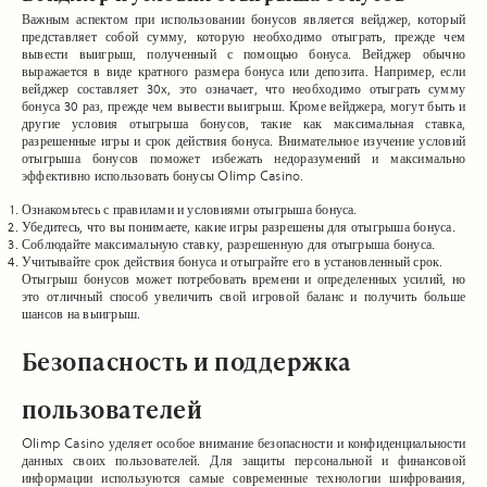
Важным аспектом при использовании бонусов является вейджер, который
представляет собой сумму, которую необходимо отыграть, прежде чем
вывести выигрыш, полученный с помощью бонуса. Вейджер обычно
выражается в виде кратного размера бонуса или депозита. Например, если
вейджер составляет 30x, это означает, что необходимо отыграть сумму
бонуса 30 раз, прежде чем вывести выигрыш. Кроме вейджера, могут быть и
другие условия отыгрыша бонусов, такие как максимальная ставка,
разрешенные игры и срок действия бонуса. Внимательное изучение условий
отыгрыша бонусов поможет избежать недоразумений и максимально
эффективно использовать бонусы Olimp Casino.
Ознакомьтесь с правилами и условиями отыгрыша бонуса.
Убедитесь, что вы понимаете, какие игры разрешены для отыгрыша бонуса.
Соблюдайте максимальную ставку, разрешенную для отыгрыша бонуса.
Учитывайте срок действия бонуса и отыграйте его в установленный срок.
Отыгрыш бонусов может потребовать времени и определенных усилий, но
это отличный способ увеличить свой игровой баланс и получить больше
шансов на выигрыш.
Безопасность и поддержка
пользователей
Olimp Casino уделяет особое внимание безопасности и конфиденциальности
данных своих пользователей. Для защиты персональной и финансовой
информации используются самые современные технологии шифрования,