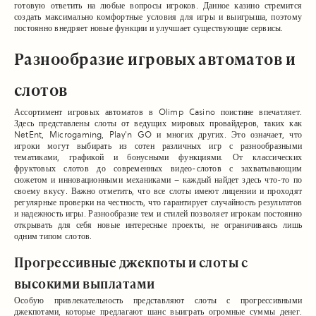
готовую ответить на любые вопросы игроков. Данное казино стремится
создать максимально комфортные условия для игры и выигрыша, поэтому
постоянно внедряет новые функции и улучшает существующие сервисы.
Разнообразие игровых автоматов и
слотов
Ассортимент игровых автоматов в Olimp Casino поистине впечатляет.
Здесь представлены слоты от ведущих мировых провайдеров, таких как
NetEnt, Microgaming, Play'n GO и многих других. Это означает, что
игроки могут выбирать из сотен различных игр с разнообразными
тематиками, графикой и бонусными функциями. От классических
фруктовых слотов до современных видео-слотов с захватывающим
сюжетом и инновационными механиками – каждый найдет здесь что-то по
своему вкусу. Важно отметить, что все слоты имеют лицензии и проходят
регулярные проверки на честность, что гарантирует случайность результатов
и надежность игры. Разнообразие тем и стилей позволяет игрокам постоянно
открывать для себя новые интересные проекты, не ограничиваясь лишь
одним типом слотов.
Прогрессивные джекпоты и слоты с
высокими выплатами
Особую привлекательность представляют слоты с прогрессивными
джекпотами, которые предлагают шанс выиграть огромные суммы денег.