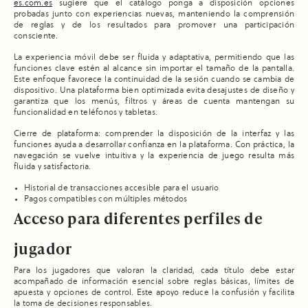
es.com.es
sugiere que el catálogo ponga a disposición opciones
probadas junto con experiencias nuevas, manteniendo la comprensión
de reglas y de los resultados para promover una participación
consciente.
La experiencia móvil debe ser fluida y adaptativa, permitiendo que las
funciones clave estén al alcance sin importar el tamaño de la pantalla.
Este enfoque favorece la continuidad de la sesión cuando se cambia de
dispositivo. Una plataforma bien optimizada evita desajustes de diseño y
garantiza que los menús, filtros y áreas de cuenta mantengan su
funcionalidad en teléfonos y tabletas.
Cierre de plataforma: comprender la disposición de la interfaz y las
funciones ayuda a desarrollar confianza en la plataforma. Con práctica, la
navegación se vuelve intuitiva y la experiencia de juego resulta más
fluida y satisfactoria.
Historial de transacciones accesible para el usuario
Pagos compatibles con múltiples métodos
Acceso para diferentes perfiles de
jugador
Para los jugadores que valoran la claridad, cada título debe estar
acompañado de información esencial sobre reglas básicas, límites de
apuesta y opciones de control. Este apoyo reduce la confusión y facilita
la toma de decisiones responsables.