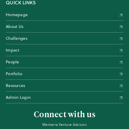
QUICK LINKS
Homepage
About Us
Challenges
Impact
People
Portfolio
Resources
Admin Login
Connect with us
Menterra Venture Advisors