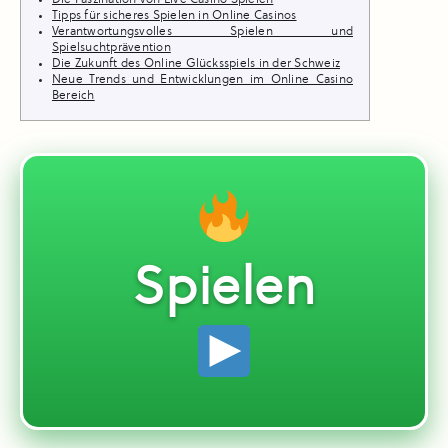
Die Faszination von Live Casino Spielen
Tipps für sicheres Spielen in Online Casinos
Verantwortungsvolles Spielen und
Spielsuchtprävention
Die Zukunft des Online Glücksspiels in der Schweiz
Neue Trends und Entwicklungen im Online Casino
Bereich
Spielen