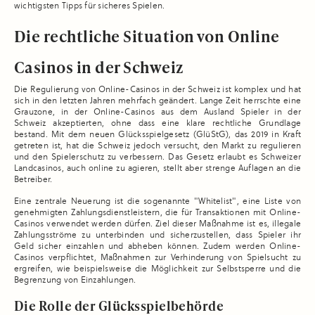
wichtigsten Tipps für sicheres Spielen.
Die rechtliche Situation von Online
Casinos in der Schweiz
Die Regulierung von Online-Casinos in der Schweiz ist komplex und hat
sich in den letzten Jahren mehrfach geändert. Lange Zeit herrschte eine
Grauzone, in der Online-Casinos aus dem Ausland Spieler in der
Schweiz akzeptierten, ohne dass eine klare rechtliche Grundlage
bestand. Mit dem neuen Glücksspielgesetz (GlüStG), das 2019 in Kraft
getreten ist, hat die Schweiz jedoch versucht, den Markt zu regulieren
und den Spielerschutz zu verbessern. Das Gesetz erlaubt es Schweizer
Landcasinos, auch online zu agieren, stellt aber strenge Auflagen an die
Betreiber.
Eine zentrale Neuerung ist die sogenannte "Whitelist", eine Liste von
genehmigten Zahlungsdienstleistern, die für Transaktionen mit Online-
Casinos verwendet werden dürfen. Ziel dieser Maßnahme ist es, illegale
Zahlungsströme zu unterbinden und sicherzustellen, dass Spieler ihr
Geld sicher einzahlen und abheben können. Zudem werden Online-
Casinos verpflichtet, Maßnahmen zur Verhinderung von Spielsucht zu
ergreifen, wie beispielsweise die Möglichkeit zur Selbstsperre und die
Begrenzung von Einzahlungen.
Die Rolle der Glücksspielbehörde