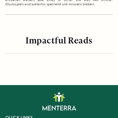
entstehen werden, aber eines ist sicher: Die Welt des Online-
Glücksspiels wird weiterhin spannend und innovativ bleiben.
Impactful Reads