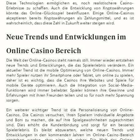
Diese Technologien ermöglichen es, noch realistischere Casino-
Erlebnisse zu schaffen. Auch die Entwicklung von Kryptowährungen
könnte das Online-Glücksspiel beeinflussen. Einige Online-Casinos
akzeptieren bereits Kryptowährungen als Zahlungsmittel, und es ist
wahrscheinlich, dass diese Zahl in Zukunft weiter steigen wird.
Neue Trends und Entwicklungen im
Online Casino Bereich
Die Welt der Online-Casinos steht niemals still. Immer wieder entstehen
neue Trends und Entwicklungen, die das Spielerlebnis verändern. Ein
aktueller Trend ist die mobile Optimierung von Online-Casinos. Immer
mehr Spieler nutzen ihr Smartphone oder Tablet, um online zu spielen,
daher ist es wichtig, dass die Casinos ihre Websites und Spiele für
mobile Geräte optimieren. Auch die Integration von Social-Media-
Funktionen wird immer beliebter. Spieler können ihre Gewinne und
Erfahrungen mit ihren Freunden teilen und so für noch mehr Spannung
sorgen.
Ein weiterer wichtiger Trend ist die Personalisierung von Online-
Casinos. Die Casinos versuchen, ihren Spielern individuelle Angebote
und Boni zu machen, die auf ihre Spielgewohnheiten zugeschnitten
sind. Dies erhöht die Kundenbindung und sorgt für ein besseres
Spielerlebnis. Es bleibt abzuwarten, welche neuen Trends und
Entwicklungen in den kommenden Jahren im Online-Casino-Bereich