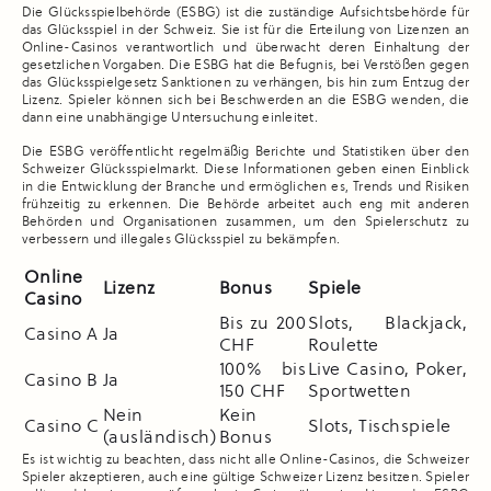
Die Glücksspielbehörde (ESBG) ist die zuständige Aufsichtsbehörde für
das Glücksspiel in der Schweiz. Sie ist für die Erteilung von Lizenzen an
Online-Casinos verantwortlich und überwacht deren Einhaltung der
gesetzlichen Vorgaben. Die ESBG hat die Befugnis, bei Verstößen gegen
das Glücksspielgesetz Sanktionen zu verhängen, bis hin zum Entzug der
Lizenz. Spieler können sich bei Beschwerden an die ESBG wenden, die
dann eine unabhängige Untersuchung einleitet.
Die ESBG veröffentlicht regelmäßig Berichte und Statistiken über den
Schweizer Glücksspielmarkt. Diese Informationen geben einen Einblick
in die Entwicklung der Branche und ermöglichen es, Trends und Risiken
frühzeitig zu erkennen. Die Behörde arbeitet auch eng mit anderen
Behörden und Organisationen zusammen, um den Spielerschutz zu
verbessern und illegales Glücksspiel zu bekämpfen.
Online
Lizenz
Bonus
Spiele
Casino
Bis zu 200
Slots, Blackjack,
Casino A
Ja
CHF
Roulette
100% bis
Live Casino, Poker,
Casino B
Ja
150 CHF
Sportwetten
Nein
Kein
Casino C
Slots, Tischspiele
(ausländisch)
Bonus
Es ist wichtig zu beachten, dass nicht alle Online-Casinos, die Schweizer
Spieler akzeptieren, auch eine gültige Schweizer Lizenz besitzen. Spieler