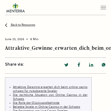
Back to Resources
June 25, 2026
8 Min
Attraktive_Gewinne_erwarten_dich_beim_onl
Share via:
Attraktive Gewinne erwarten dich beim online casino
schweiz für risikobereite Spieler
Die rechtliche Situation von Online Casinos in der
Schweiz
Die Rolle der Glücksspielbehörde
Beliebte Spiele in Online Casinos in der Schweiz