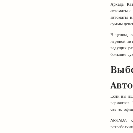
Аркада Каз
автоматы с
автоматы и
суммы дене
В целом, с
игровой ав
ведущих раз
большие су
Выбо
Авто
Если вы ищ
вариантов.
casino офи
ARKADA ca
разработчи