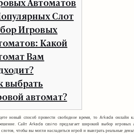
ровых Автоматов
Популярных Слот
бор Игровых
томатов: Какой
томат Вам
дходит?
к выбрать
ровой автомат?
ете новый способ провести свободное время, то Arkada онлайн к
решение. Сайт Arkada casino предлагает широкий выбор игровых 
слотов, чтобы вы могли насладиться игрой и выиграть реальные день