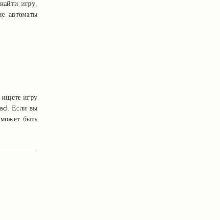
найти игру,
ие автоматы
 ищете игру
ad. Если вы
 может быть