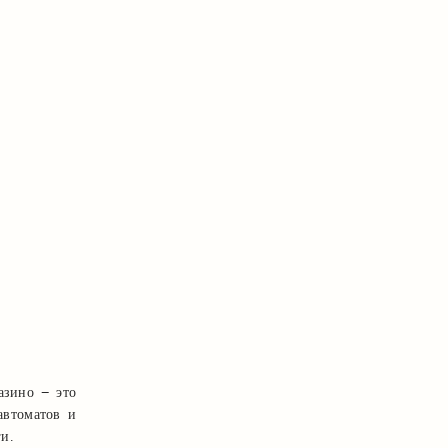
азино – это
автоматов и
ги.