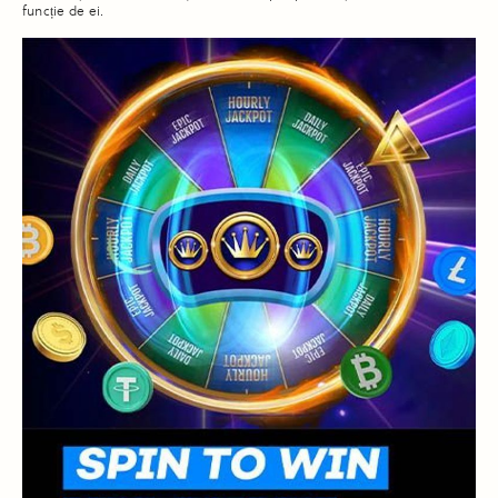
funcție de ei.