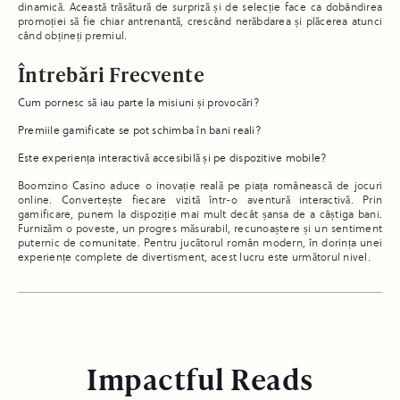
dinamică. Această trăsătură de surpriză și de selecție face ca dobândirea
promoției să fie chiar antrenantă, crescând nerăbdarea și plăcerea atunci
când obțineți premiul.
Întrebări Frecvente
Cum pornesc să iau parte la misiuni și provocări?
Premiile gamificate se pot schimba în bani reali?
Este experiența interactivă accesibilă și pe dispozitive mobile?
Boomzino Casino aduce o inovație reală pe piața românească de jocuri
online. Convertește fiecare vizită într-o aventură interactivă. Prin
gamificare, punem la dispoziție mai mult decât șansa de a câștiga bani.
Furnizăm o poveste, un progres măsurabil, recunoaștere și un sentiment
puternic de comunitate. Pentru jucătorul român modern, în dorința unei
experiențe complete de divertisment, acest lucru este următorul nivel.
Impactful Reads