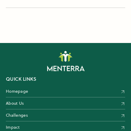
QUICK LINKS
Homepage
About Us
Challenges
Impact