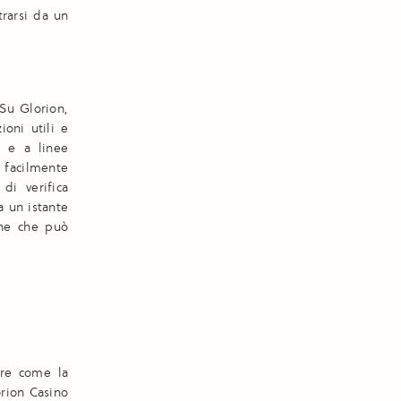
rarsi da un
 Su Glorion,
ioni utili e
M e a linee
 facilmente
di verifica
a un istante
ione che può
ire come la
orion Casino