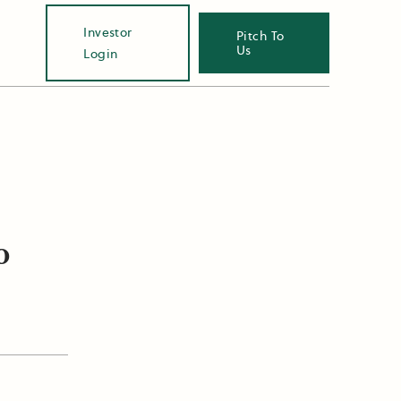
Investor
Pitch To
Us
Login
o