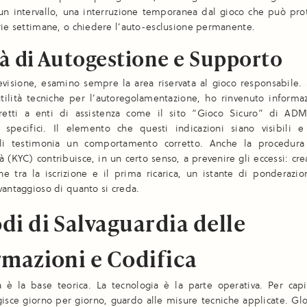
un intervallo, una interruzione temporanea dal gioco che può prot
rie settimane, o chiedere l’auto-esclusione permanente.
tà di Autogestione e Supporto
evisione, esamino sempre la area riservata al gioco responsabile.
utilità tecniche per l’autoregolamentazione, ho rinvenuto informaz
retti a enti di assistenza come il sito “Gioco Sicuro” di AD
e specifici. Il elemento che questi indicazioni siano visibili e
ili testimonia un comportamento corretto. Anche la procedura 
tà (KYC) contribuisce, in un certo senso, a prevenire gli eccessi: cre
one tra la iscrizione e il prima ricarica, un istante di ponderaz
vantaggioso di quanto si creda.
di di Salvaguardia delle
rmazioni e Codifica
a è la base teorica. La tecnologia è la parte operativa. Per cap
gisce giorno per giorno, guardo alle misure tecniche applicate. Gl