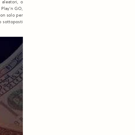
 aleatori, o
 Play’n GO,
non solo per
o sottoposti