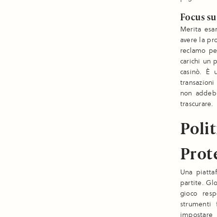
Focus su
Merita esam
avere la pr
reclamo per
carichi un 
casinò. È 
transazioni
non addebi
trascurare.
Poli
Prot
Una piatta
partite. Gl
gioco res
strumenti 
impostare 