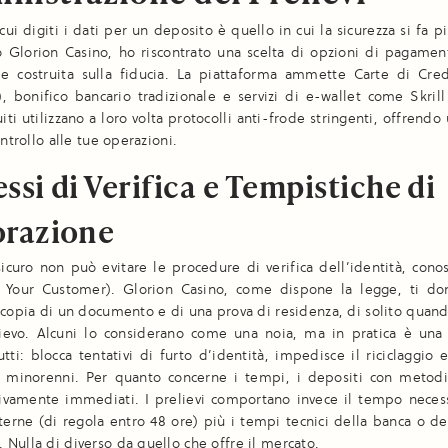
cui digiti i dati per un deposito è quello in cui la sicurezza si fa p
o Glorion Casino, ho riscontrato una scelta di opzioni di pagamen
i e costruita sulla fiducia. La piattaforma ammette Carte di Cre
, bonifico bancario tradizionale e servizi di e-wallet come Skrill
iti utilizzano a loro volta protocolli anti-frode stringenti, offrendo
ontrollo alle tue operazioni.
ssi di Verifica e Tempistiche di
orazione
icuro non può evitare le procedure di verifica dell’identità, con
Your Customer). Glorion Casino, come dispone la legge, ti d
 copia di un documento e di una prova di residenza, di solito quando
ievo. Alcuni lo considerano come una noia, ma in pratica è una
tti: blocca tentativi di furto d’identità, impedisce il riciclaggio
ai minorenni. Per quanto concerne i tempi, i depositi con metod
tivamente immediati. I prelievi comportano invece il tempo necess
nterne (di regola entro 48 ore) più i tempi tecnici della banca o del
Nulla di diverso da quello che offre il mercato.