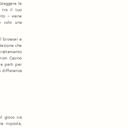
roteggere le
 tra il tuo
ito – viene
be solo una
el browser e
otezione che
 trattamento
rion Casino
ze parti per
a differenza
l gioco sia
na risposta,