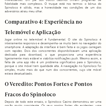
interessantes. Um par dos outros cassinos tinham programas de
fidelidade mais complexos. O truque está nos termos: o bónus do
Spinoloco é sólido, mas a honestidade nas condições de um dos
adversários atraiu meu olhar.
Comparativo 4: Experiência no
Telemóvel e Aplicação
Jogar online no telemóvel é fundamental. O site do Spinoloco é
inteiramente responsivo e desempenha-se muito bem no navegador do
smartphone. A adaptação da interface é bem feita e os jogos carregam
com rapidez. Dois dos concorrentes disponibilizavam uma aplicação
dedicada para download, o que proporciona uma experiência
ligeiramente mais estável e viabiliza notificações push. Mesmo assim, a
falta de uma app não é um problema significativo para o Spinoloco,
porque o site móvel tem qualidade alta. A navegação no Spinoloco foi
simples, muito mais do que num dos concorrentes, cujo site móvel
estava desatualizado.
O Veredito: Pontos Fortes e Pontos
Fracos do Spinoloco
Depois de todo este ensaio, o Spinoloco Casino demonstrou ser uma
opção muito consistente. Os seus pontos fortes são evidentes: uma