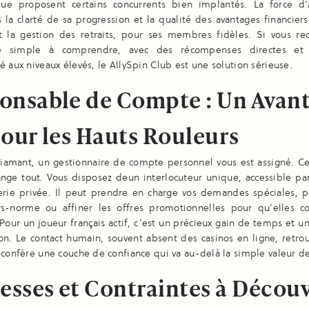
que proposent certains concurrents bien implantés. La force d’
 la clarté de sa progression et la qualité des avantages financie
t la gestion des retraits, pour ses membres fidèles. Si vous re
 simple à comprendre, avec des récompenses directes et 
é aux niveaux élevés, le AllySpin Club est une solution sérieuse.
onsable de Compte : Un Avan
pour les Hauts Rouleurs
iamant, un gestionnaire de compte personnel vous est assigné. Ce
nge tout. Vous disposez deun interlocuteur unique, accessible pa
rie privée. Il peut prendre en charge vos demandes spéciales, pl
ors-norme ou affiner les offres promotionnelles pour qu’elles co
Pour un joueur français actif, c’est un précieux gain de temps et 
on. Le contact humain, souvent absent des casinos en ligne, retro
 confère une couche de confiance qui va au-delà la simple valeur d
lesses et Contraintes à Découv