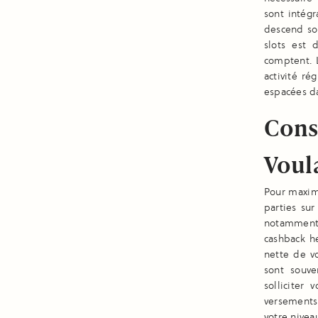
sont intégr
descend sou
slots est 
comptent. L
activité r
espacées d
Cons
Voul
Pour maximi
parties sur
notamment 
cashback h
nette de vo
sont souve
solliciter
versements
votre nivea