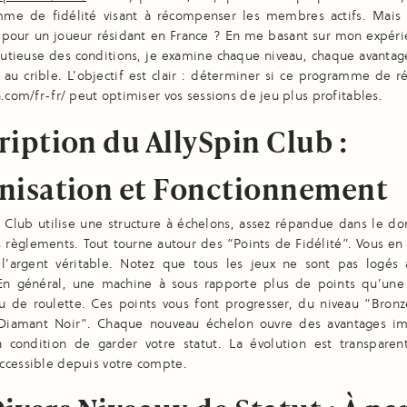
me de fidélité visant à récompenser les membres actifs. Mais c
t pour un joueur résidant en France ? En me basant sur mon expéri
nutieuse des conditions, je examine chaque niveau, chaque avantag
au crible. L’objectif est clair : déterminer si ce programme de 
n.com/fr-fr/ peut optimiser vos sessions de jeu plus profitables.
ription du AllySpin Club :
nisation et Fonctionnement
 Club utilise une structure à échelons, assez répandue dans le d
 règlements. Tout tourne autour des “Points de Fidélité”. Vous e
l’argent véritable. Notez que tous les jeux ne sont pas logé
En général, une machine à sous rapporte plus de points qu’une
ou de roulette. Ces points vous font progresser, du niveau “Bronz
iamant Noir”. Chaque nouveau échelon ouvre des avantages i
à condition de garder votre statut. La évolution est transparen
ccessible depuis votre compte.