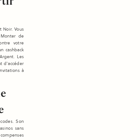
tir
t Noir. Vous
. Monter de
ntre votre
un cashback
Argent. Les
nt d’accéder
nvitations à
de
e
s codes. Son
asinos sans
récompenses