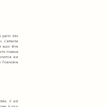
 partir des
s. L’attente
 aussi être
ains niveaux
conomie est
 financière
tée, il est
hines à sous