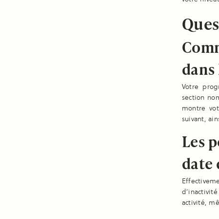
Ques
Comm
dans 
Votre prog
section no
montre vot
suivant, ain
Les p
date 
Effectivem
d’inactivit
activité, m