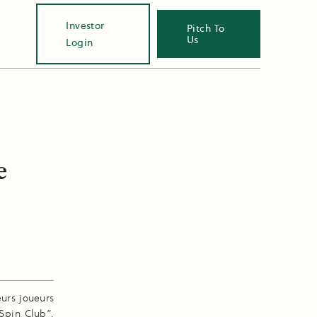
Investor
Pitch To
Us
Login
e
eurs joueurs
ySpin Club”,