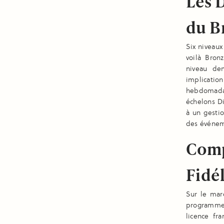
Les D
du B
Six niveaux
voilà Bron
niveau de
implicatio
hebdomadai
échelons Di
à un gestio
des événem
Comp
Fidé
Sur le marc
programme 
licence fr