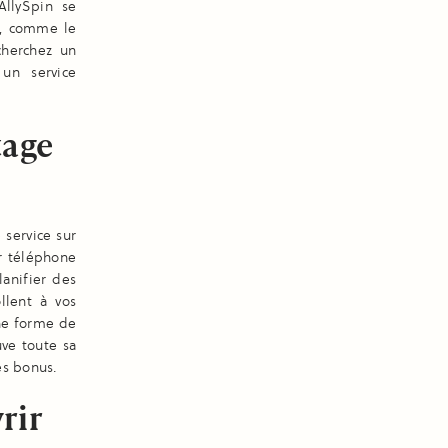
AllySpin se
rs, comme le
cherchez un
un service
tage
 service sur
r téléphone
anifier des
llent à vos
une forme de
uve toute sa
es bonus.
rir