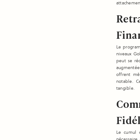
attachement
Retra
Finan
Le program
niveaux Gol
peut se ré
augmentées 
offrent mê
notable. C
tangible.
Comm
Fidé
Le cumul d
nécessaire 