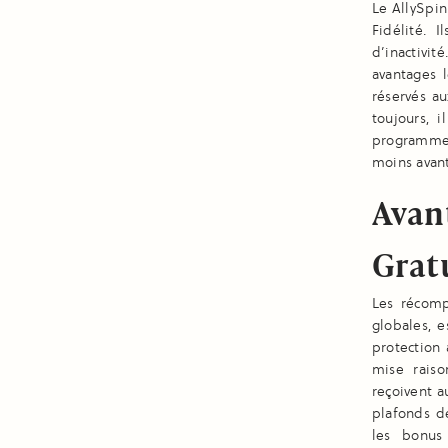
Le AllySpin
Fidélité. 
d’inactivit
avantages 
réservés a
toujours, 
programme 
moins avan
Avan
Gratu
Les récomp
globales, e
protection 
mise raiso
reçoivent 
plafonds d
les bonus