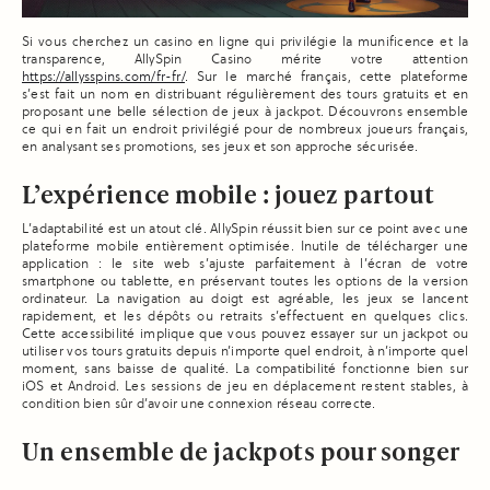
Si vous cherchez un casino en ligne qui privilégie la munificence et la
transparence, AllySpin Casino mérite votre attention
https://allysspins.com/fr-fr/
. Sur le marché français, cette plateforme
s’est fait un nom en distribuant régulièrement des tours gratuits et en
proposant une belle sélection de jeux à jackpot. Découvrons ensemble
ce qui en fait un endroit privilégié pour de nombreux joueurs français,
en analysant ses promotions, ses jeux et son approche sécurisée.
L’expérience mobile : jouez partout
L’adaptabilité est un atout clé. AllySpin réussit bien sur ce point avec une
plateforme mobile entièrement optimisée. Inutile de télécharger une
application : le site web s’ajuste parfaitement à l’écran de votre
smartphone ou tablette, en préservant toutes les options de la version
ordinateur. La navigation au doigt est agréable, les jeux se lancent
rapidement, et les dépôts ou retraits s’effectuent en quelques clics.
Cette accessibilité implique que vous pouvez essayer sur un jackpot ou
utiliser vos tours gratuits depuis n’importe quel endroit, à n’importe quel
moment, sans baisse de qualité. La compatibilité fonctionne bien sur
iOS et Android. Les sessions de jeu en déplacement restent stables, à
condition bien sûr d’avoir une connexion réseau correcte.
Un ensemble de jackpots pour songer