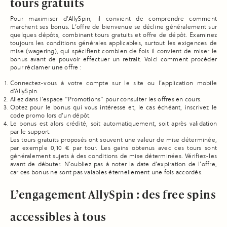
tours gratuits
Pour maximiser d’AllySpin, il convient de comprendre comment
marchent ses bonus. L’offre de bienvenue se décline généralement sur
quelques dépôts, combinant tours gratuits et offre de dépôt. Examinez
toujours les conditions générales applicables, surtout les exigences de
mise (wagering), qui spécifient combien de fois il convient de miser le
bonus avant de pouvoir effectuer un retrait. Voici comment procéder
pour réclamer une offre :
Connectez-vous à votre compte sur le site ou l’application mobile
d’AllySpin.
Allez dans l’espace “Promotions” pour consulter les offres en cours.
Optez pour le bonus qui vous intéresse et, le cas échéant, inscrivez le
code promo lors d’un dépôt.
Le bonus est alors crédité, soit automatiquement, soit après validation
par le support.
Les tours gratuits proposés ont souvent une valeur de mise déterminée,
par exemple 0,10 € par tour. Les gains obtenus avec ces tours sont
généralement sujets à des conditions de mise déterminées. Vérifiez-les
avant de débuter. N’oubliez pas à noter la date d’expiration de l’offre,
car ces bonus ne sont pas valables éternellement une fois accordés.
L’engagement AllySpin : des free spins
accessibles à tous