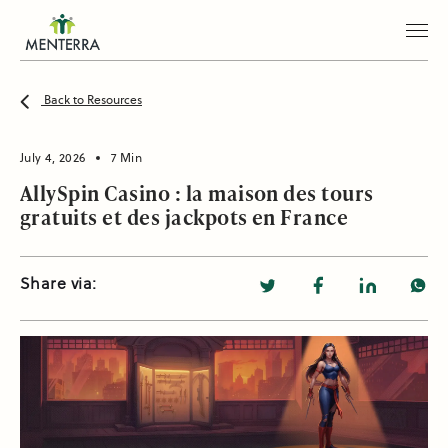
Back to Resources
July 4, 2026
7 Min
AllySpin Casino : la maison des tours
gratuits et des jackpots en France
Share via: