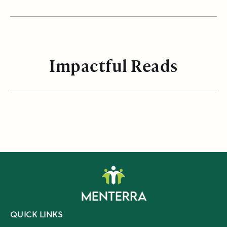
Impactful Reads
QUICK LINKS