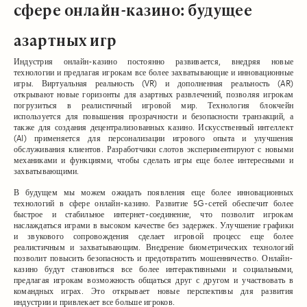
сфере онлайн-казино: будущее
азартных игр
Индустрия онлайн-казино постоянно развивается, внедряя новые
технологии и предлагая игрокам все более захватывающие и инновационные
игры. Виртуальная реальность (VR) и дополненная реальность (AR)
открывают новые горизонты для азартных развлечений, позволяя игрокам
погрузиться в реалистичный игровой мир. Технология блокчейн
используется для повышения прозрачности и безопасности транзакций, а
также для создания децентрализованных казино. Искусственный интеллект
(AI) применяется для персонализации игрового опыта и улучшения
обслуживания клиентов. Разработчики слотов экспериментируют с новыми
механиками и функциями, чтобы сделать игры еще более интересными и
захватывающими.
В будущем мы можем ожидать появления еще более инновационных
технологий в сфере онлайн-казино. Развитие 5G-сетей обеспечит более
быстрое и стабильное интернет-соединение, что позволит игрокам
наслаждаться играми в высоком качестве без задержек. Улучшение графики
и звукового сопровождения сделает игровой процесс еще более
реалистичным и захватывающим. Внедрение биометрических технологий
позволит повысить безопасность и предотвратить мошенничество. Онлайн-
казино будут становиться все более интерактивными и социальными,
предлагая игрокам возможность общаться друг с другом и участвовать в
командных играх. Это открывает новые перспективы для развития
индустрии и привлекает все больше игроков.