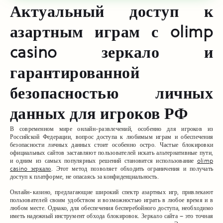
Актуальный доступ к
азартным играм с olimp
casino зеркало и
гарантированной
безопасностью личных
данных для игроков РФ
В современном мире онлайн-развлечений, особенно для игроков из
Российской Федерации, вопрос доступа к любимым играм и обеспечения
безопасности личных данных стоит особенно остро. Частые блокировки
официальных сайтов заставляют пользователей искать альтернативные пути,
и одним из самых популярных решений становится использование
olimp
casino зеркало
. Этот метод позволяет обходить ограничения и получать
доступ к платформе, не опасаясь за конфиденциальность.
Онлайн-казино, предлагающие широкий спектр азартных игр, привлекают
пользователей своим удобством и возможностью играть в любое время и в
любом месте. Однако, для обеспечения бесперебойного доступа, необходимо
иметь надежный инструмент обхода блокировок. Зеркало сайта – это точная