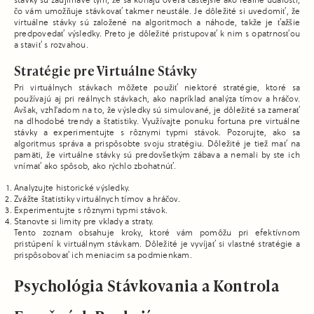
stávky sú zaujímavé tým, že sa konajú oveľa častejšie ako reálne udalosti,
čo vám umožňuje stávkovať takmer neustále. Je dôležité si uvedomiť, že
virtuálne stávky sú založené na algoritmoch a náhode, takže je ťažšie
predpovedať výsledky. Preto je dôležité pristupovať k nim s opatrnosťou
a staviť s rozvahou.
Stratégie pre Virtuálne Stávky
Pri virtuálnych stávkach môžete použiť niektoré stratégie, ktoré sa
používajú aj pri reálnych stávkach, ako napríklad analýza tímov a hráčov.
Avšak, vzhľadom na to, že výsledky sú simulované, je dôležité sa zamerať
na dlhodobé trendy a štatistiky. Využívajte ponuku fortuna pre virtuálne
stávky a experimentujte s rôznymi typmi stávok. Pozorujte, ako sa
algoritmus správa a prispôsobte svoju stratégiu. Dôležité je tiež mať na
pamäti, že virtuálne stávky sú predovšetkým zábava a nemali by ste ich
vnímať ako spôsob, ako rýchlo zbohatnúť.
Analyzujte historické výsledky.
Zvážte štatistiky virtuálnych tímov a hráčov.
Experimentujte s rôznymi typmi stávok.
Stanovte si limity pre vklady a straty.
Tento zoznam obsahuje kroky, ktoré vám pomôžu pri efektívnom
pristúpení k virtuálnym stávkam. Dôležité je vyvíjať si vlastné stratégie a
prispôsobovať ich meniacim sa podmienkam.
Psychológia Stávkovania a Kontrola