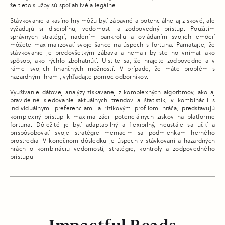
že tieto služby sú spoľahlivé a legálne.
Stávkovanie a kasíno hry môžu byť zábavné a potenciálne aj ziskové, ale
vyžadujú si disciplínu, vedomosti a zodpovedný prístup. Použitím
správnych stratégií, riadením bankrollu a ovládaním svojich emócií
môžete maximalizovať svoje šance na úspech s fortuna. Pamätajte, že
stávkovanie je predovšetkým zábava a nemali by ste ho vnímať ako
spôsob, ako rýchlo zbohatnúť. Uistite sa, že hrajete zodpovedne a v
rámci svojich finančných možností. V prípade, že máte problém s
hazardnými hrami, vyhľadajte pomoc odborníkov.
Využívanie dátovej analýzy získavanej z komplexných algoritmov, ako aj
pravidelné sledovanie aktuálnych trendov a štatistík, v kombinácii s
individuálnymi preferenciami a rizikovým profilom hráča, predstavujú
komplexný prístup k maximalizácii potenciálnych ziskov na platforme
fortuna. Dôležité je byť adaptabilný a flexibilný, neustále sa učiť a
prispôsobovať svoje stratégie meniacim sa podmienkam herného
prostredia. V konečnom dôsledku je úspech v stávkovaní a hazardných
hrách o kombináciu vedomostí, stratégie, kontroly a zodpovedného
prístupu.