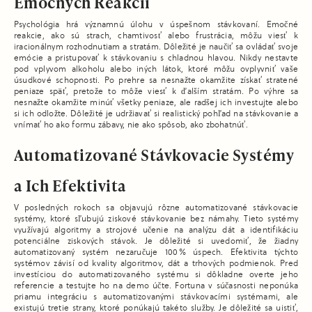
Emočných Reakcií
Psychológia hrá významnú úlohu v úspešnom stávkovaní. Emočné
reakcie, ako sú strach, chamtivosť alebo frustrácia, môžu viesť k
iracionálnym rozhodnutiam a stratám. Dôležité je naučiť sa ovládať svoje
emócie a pristupovať k stávkovaniu s chladnou hlavou. Nikdy nestavte
pod vplyvom alkoholu alebo iných látok, ktoré môžu ovplyvniť vaše
úsudkové schopnosti. Po prehre sa nesnažte okamžite získať stratené
peniaze späť, pretože to môže viesť k ďalším stratám. Po výhre sa
nesnažte okamžite minúť všetky peniaze, ale radšej ich investujte alebo
si ich odložte. Dôležité je udržiavať si realistický pohľad na stávkovanie a
vnímať ho ako formu zábavy, nie ako spôsob, ako zbohatnúť.
Automatizované Stávkovacie Systémy
a Ich Efektivita
V posledných rokoch sa objavujú rôzne automatizované stávkovacie
systémy, ktoré sľubujú ziskové stávkovanie bez námahy. Tieto systémy
využívajú algoritmy a strojové učenie na analýzu dát a identifikáciu
potenciálne ziskových stávok. Je dôležité si uvedomiť, že žiadny
automatizovaný systém nezaručuje 100% úspech. Efektivita týchto
systémov závisí od kvality algoritmov, dát a trhových podmienok. Pred
investíciou do automatizovaného systému si dôkladne overte jeho
referencie a testujte ho na demo účte. Fortuna v súčasnosti neponúka
priamu integráciu s automatizovanými stávkovacími systémami, ale
existujú tretie strany, ktoré ponúkajú takéto služby. Je dôležité sa uistiť,