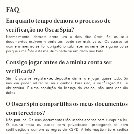
FAQ
Em quanto tempo demora o processo de
verificação no OscarSpin?
Normalmente, demora entre um a dois dias úteis. Se os seus
documentos estiverem perfeitos, pode ser mais veloz. Os atrasos só
ocorrem mesmo se for obrigatório submeter novamente alguma coisa
porque uma foto está mal iluminada ou um dado não bate.
Consigo jogar antes de a minha conta ser
verificada?
Sim. É possível registar-se, depositar dinheiro e jogar quase tudo. Só
não vai poder retirar os seus ganhos. Para isso, a verificação KYC é
obrigatória. É uma condição da licença do casino, não uma decisão
deles.
O OscarSpin compartilha os meus documentos
com terceiros?
Não partilha. Os seus documentos são usados apenas para cumprir a lei.
O casino trata os dados com privacidade, protegendo-os com
codificação, e cumpre as regras do RGPD. A informação não é cedida