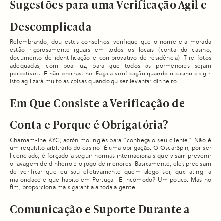
Sugestões para uma Verificação Ágil e
Descomplicada
Relembrando, dou estes conselhos: verifique que o nome e a morada
estão rigorosamente iguais em todos os locais (conta do casino,
documento de identificação e comprovativo de residência). Tire fotos
adequadas, com boa luz, para que todos os pormenores sejam
percetíveis. E não procrastine. Faça a verificação quando o casino exigir.
Isto agilizará muito as coisas quando quiser levantar dinheiro.
Em Que Consiste a Verificação de
Conta e Porque é Obrigatória?
Chamam-lhe KYC, acrónimo inglês para “conheça o seu cliente”. Não é
um requisito arbitrário do casino. É uma obrigação. O OscarSpin, por ser
licenciado, é forçado a seguir normas internacionais que visam prevenir
o lavagem de dinheiro e o jogo de menores. Basicamente, eles precisam
de verificar que eu sou efetivamente quem alego ser, que atingi a
maioridade e que habito em Portugal. É incómodo? Um pouco. Mas no
fim, proporciona mais garantia a toda a gente.
Comunicação e Suporte Durante a