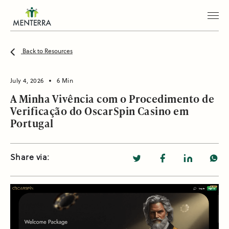
Back to Resources
July 4, 2026
6 Min
A Minha Vivência com o Procedimento de
Verificação do OscarSpin Casino em
Portugal
Share via: