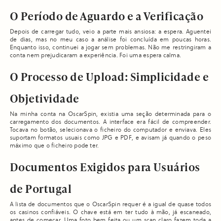
O Período de Aguardo e a Verificação
Depois de carregar tudo, veio a parte mais ansiosa: a espera. Aguentei
de dias, mas no meu caso a análise foi concluída em poucas horas.
Enquanto isso, continuei a jogar sem problemas. Não me restringiram a
conta nem prejudicaram a experiência. Foi uma espera calma.
O Processo de Upload: Simplicidade e
Objetividade
Na minha conta na OscarSpin, existia uma seção determinada para o
carregamento dos documentos. A interface era fácil de compreender.
Tocava no botão, selecionava o ficheiro do computador e enviava. Eles
suportam formatos usuais como JPG e PDF, e avisam já quando o peso
máximo que o ficheiro pode ter.
Documentos Exigidos para Usuários
de Portugal
A lista de documentos que o OscarSpin requer é a igual de quase todos
os casinos confiáveis. O chave está em ter tudo à mão, já escaneado,
antes de começar. Uma foto bem feita ou um scan claro fazem toda a