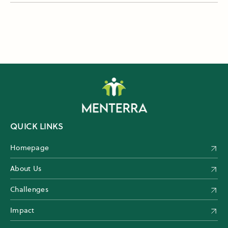
QUICK LINKS
Homepage
About Us
Challenges
Impact