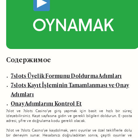
OYNAMAK
Содержимое
7slots Üyelik Formunu Doldurma Adımları
7slots Kayıt İşleminin Tamamlanması ve Onay
Adımları
Onay Adımlarını Kontrol Et
7slot ve 7slots Casino’ye giriş yapmak için basit ve hızlı bir süreç
izleyebilirsiniz. Kayıt sayfasına gidin ve gerekli bilgileri doldurun. E-posta
adresi, şifre ve doğrulama kodu gerekli olacak.
7slot ve 7slots Casino’ye kaydolmak, yeni oyunlar ve özel tekliflerle dolu
bir deneyim sunar. Hesabınızı doğruladıktan sonra, çeşitli oyunlar ve