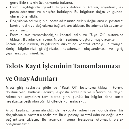
genellikle sitenin üst kısmında bulunur.
Formu açıldığında, gerekli bilgileri doldurun. Adınızı, soyadınızı, e-
posta adresinizi ve bir şifre belirleyin. Bu bilgilerin doğru ve güncel
olması önemlidir.
Doğrulama adımı için e-posta adresinize gelen doğrulama e-postasını
kontrol edin ve doğrulama bağlantısını tıklayın. Bu adımda biraz zaman
alabilirsiniz.
Formunuzun tamamlandığını kontrol edin ve “Üye Ol” butonuna
tıklayın. Bu adımdan sonra, 7slots hesabınız oluşturulmuş olacaktır.
Formu doldururken, bilgilerinizi dikkatlice kontrol etmeyi unutmayın.
Yanlış bilgilerinizi girdiğinizde, hesabınızın oluşturulması ve giriş
yapmanız uzun sürebilir.
7slots Kayıt İşleminin Tamamlanması
ve Onay Adımları
7slots giriş sayfasına gidin ve “Kayıt Ol” butonuna tıklayın. Formu
doldururken, kullanıcı adınızı, e-posta adresinizi ve şifrenizi belirleyin.
Adınızı ve soyadınızı tam olarak girin, çünkü bu bilgiler daha sonra
hesabınıza bağlı olan tüm bilgilerde kullanılacaktır.
7slot kaydınız tamamlandığında, e-posta adresinize gönderilen bir
doğrulama e-postası alacaksınız. Bu e-postayı kontrol edin ve doğrulama
bağlantısını tıklayın. Bu adımdan sonra hesabınız otomatik olarak
onaylanacaktır.