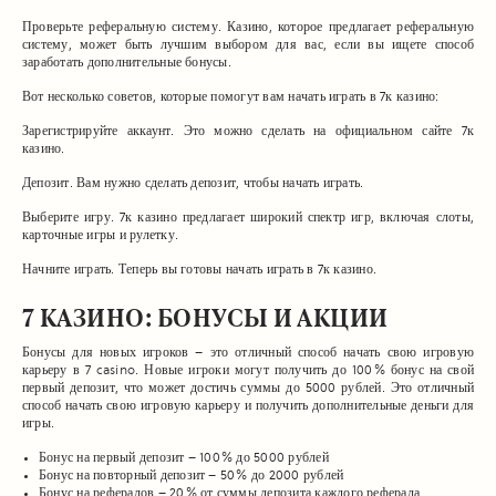
Проверьте реферальную систему. Казино, которое предлагает реферальную
систему, может быть лучшим выбором для вас, если вы ищете способ
заработать дополнительные бонусы.
Вот несколько советов, которые помогут вам начать играть в 7к казино:
Зарегистрируйте аккаунт. Это можно сделать на официальном сайте 7к
казино.
Депозит. Вам нужно сделать депозит, чтобы начать играть.
Выберите игру. 7к казино предлагает широкий спектр игр, включая слоты,
карточные игры и рулетку.
Начните играть. Теперь вы готовы начать играть в 7к казино.
7 КАЗИНО: БОНУСЫ И АКЦИИ
Бонусы для новых игроков – это отличный способ начать свою игровую
карьеру в 7 casino. Новые игроки могут получить до 100% бонус на свой
первый депозит, что может достичь суммы до 5000 рублей. Это отличный
способ начать свою игровую карьеру и получить дополнительные деньги для
игры.
Бонус на первый депозит – 100% до 5000 рублей
Бонус на повторный депозит – 50% до 2000 рублей
Бонус на рефералов – 20% от суммы депозита каждого реферала