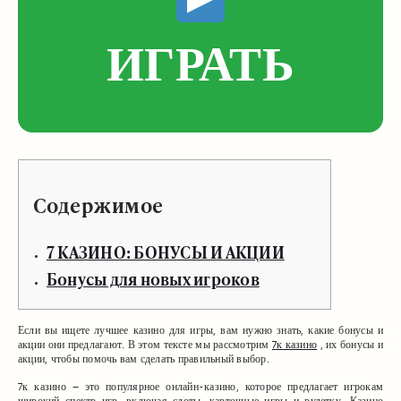
ИГРАТЬ
Содержимое
7 КАЗИНО: БОНУСЫ И АКЦИИ
Бонусы для новых игроков
Если вы ищете лучшее казино для игры, вам нужно знать, какие бонусы и
акции они предлагают. В этом тексте мы рассмотрим
7к казино
, их бонусы и
акции, чтобы помочь вам сделать правильный выбор.
7к казино – это популярное онлайн-казино, которое предлагает игрокам