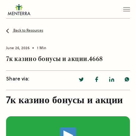
Back to Resources
June 26, 2026
1 Min
7к казино бонусы и акции.4668
Share via:
7к казино бонусы и акции