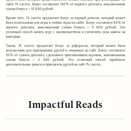
сайте 7k casino. Бонус составляет 100% от первого депозита, максимальная
сумма бонуса – 10 000 рублей.
Кроме того, 7k casino предлагает бонус за первый депозит, который может
быть использован для игры в любые игры на сайте. Бонус составляет 50% от
первого депозита, максимальная сумма бонуса – 5 000 рублей. Это
отличный способ начать игру с преимуществом и увеличить свои шансы на
выигрыш.
Также, 7k casino предлагает бонус за рефералов, который может быть
использован для приглашения друзей и знакомых на сайт. Бонус составляет
20% от суммы депозита, сделанного приглашенным игроком, максимальная
сумма бонуса – 2 000 рублей. Это отличный способ заработать
дополнительные деньги и пригласить друзей на сайт 7k casino.
Impactful Reads