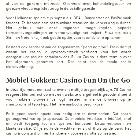
af van de gekozen methode. Openheid over behandelingsduur en
grenzen vindt u expliciet terug in de betalingssectie.
Voor Hollandse spelers zijn wijzen als iDEAL, Bancontact en PayPal vaak
favoriet. Ze hebben een betrouwbare status en de verwerking is direct.
Het gebruik van deze regionale mogelijkheden beperkt
transactievergoedingen en vereenvoudigt het traject. E-wallets zoals
Skrill en Neteller zijn ook goede opties voor razendsnelle opnamen.
Besteed ook aandacht aan de zogenaamde “pending time”. Dit is de tijd
waarin het casino je opvraagverzoek verifieert voor het wordt
doorgestuurd aan de betaalprovider. Bij 711 Casino is deze termijn over
het algemeen genomen kort. Dat helpt aan de totale snelle
dienstverlening.
Mobiel Gokken: Casino Fun On the Go
In deze tijd moet een casino overal en altijd toegankelijk zijn. 711 Casino
reageert hier perfect op met een website die geheel is geoptimaliseerd
voor mobiele browsers. Je logt meteen in via de browser op je
smartphone of tablet-pc. Het hele aanbod is beschikbaar.
Er is geen aparte aparte app nodig om te downloaden. Dat spaart
geheugenruimte op je apparaat. De mobiele interface is intuïtief, snel
en biedt toegang tot alle spellen, bonussen, betaalmethoden en
klantenservice. Of je nu in de wachtkamer zit of thuis op de bank, het
casino is constant binnen handbereik voor een vlotte spinsessie.