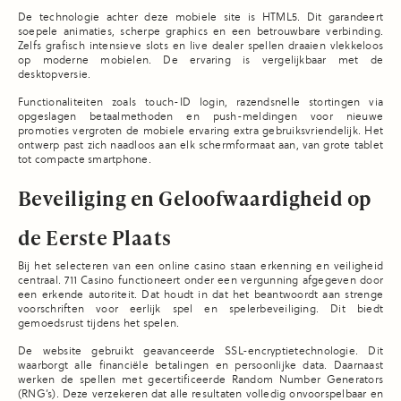
De technologie achter deze mobiele site is HTML5. Dit garandeert
soepele animaties, scherpe graphics en een betrouwbare verbinding.
Zelfs grafisch intensieve slots en live dealer spellen draaien vlekkeloos
op moderne mobielen. De ervaring is vergelijkbaar met de
desktopversie.
Functionaliteiten zoals touch-ID login, razendsnelle stortingen via
opgeslagen betaalmethoden en push-meldingen voor nieuwe
promoties vergroten de mobiele ervaring extra gebruiksvriendelijk. Het
ontwerp past zich naadloos aan elk schermformaat aan, van grote tablet
tot compacte smartphone.
Beveiliging en Geloofwaardigheid op
de Eerste Plaats
Bij het selecteren van een online casino staan erkenning en veiligheid
centraal. 711 Casino functioneert onder een vergunning afgegeven door
een erkende autoriteit. Dat houdt in dat het beantwoordt aan strenge
voorschriften voor eerlijk spel en spelerbeveiliging. Dit biedt
gemoedsrust tijdens het spelen.
De website gebruikt geavanceerde SSL-encryptietechnologie. Dit
waarborgt alle financiële betalingen en persoonlijke data. Daarnaast
werken de spellen met gecertificeerde Random Number Generators
(RNG’s). Deze verzekeren dat alle resultaten volledig onvoorspelbaar en