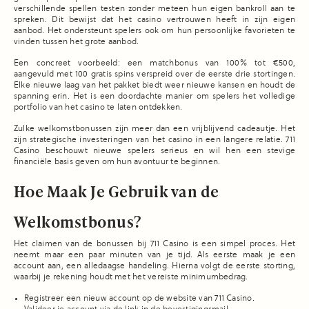
verschillende spellen testen zonder meteen hun eigen bankroll aan te
spreken. Dit bewijst dat het casino vertrouwen heeft in zijn eigen
aanbod. Het ondersteunt spelers ook om hun persoonlijke favorieten te
vinden tussen het grote aanbod.
Een concreet voorbeeld: een matchbonus van 100% tot €500,
aangevuld met 100 gratis spins verspreid over de eerste drie stortingen.
Elke nieuwe laag van het pakket biedt weer nieuwe kansen en houdt de
spanning erin. Het is een doordachte manier om spelers het volledige
portfolio van het casino te laten ontdekken.
Zulke welkomstbonussen zijn meer dan een vrijblijvend cadeautje. Het
zijn strategische investeringen van het casino in een langere relatie. 711
Casino beschouwt nieuwe spelers serieus en wil hen een stevige
financiële basis geven om hun avontuur te beginnen.
Hoe Maak Je Gebruik van de
Welkomstbonus?
Het claimen van de bonussen bij 711 Casino is een simpel proces. Het
neemt maar een paar minuten van je tijd. Als eerste maak je een
account aan, een alledaagse handeling. Hierna volgt de eerste storting,
waarbij je rekening houdt met het vereiste minimumbedrag.
Registreer een nieuw account op de website van 711 Casino.