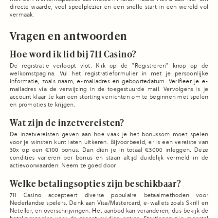
directe waarde, veel speelplezier en een snelle start in een wereld vol
vermaak.
Vragen en antwoorden
Hoe word ik lid bij 711 Casino?
De registratie verloopt vlot. Klik op de “Registreren” knop op de
welkomstpagina. Vul het registratieformulier in met je persoonlijke
informatie, zoals naam, e-mailadres en geboortedatum. Verifieer je e-
mailadres via de verwijzing in de toegestuurde mail. Vervolgens is je
account klaar. Je kan een storting verrichten om te beginnen met spelen
en promoties te krijgen.
Wat zijn de inzetvereisten?
De inzetvereisten geven aan hoe vaak je het bonussom moet spelen
voor je winsten kunt laten uitkeren. Bijvoorbeeld, er is een vereiste van
30x op een €100 bonus. Dan dien je in totaal €3000 inleggen. Deze
condities variëren per bonus en staan altijd duidelijk vermeld in de
actievoorwaarden. Neem ze goed door.
Welke betalingsopties zijn beschikbaar?
711 Casino accepteert diverse populaire betaalmethoden voor
Nederlandse spelers. Denk aan Visa/Mastercard, e-wallets zoals Skrill en
Neteller, en overschrijvingen. Het aanbod kan veranderen, dus bekijk de