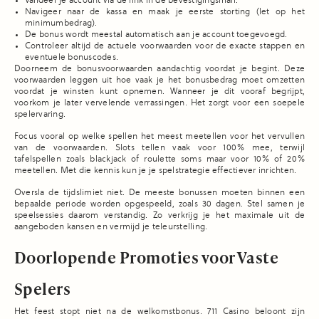
Valideer je account via de link in de bevestigingsmail.
Navigeer naar de kassa en maak je eerste storting (let op het
minimumbedrag).
De bonus wordt meestal automatisch aan je account toegevoegd.
Controleer altijd de actuele voorwaarden voor de exacte stappen en
eventuele bonuscodes.
Doorneem de bonusvoorwaarden aandachtig voordat je begint. Deze
voorwaarden leggen uit hoe vaak je het bonusbedrag moet omzetten
voordat je winsten kunt opnemen. Wanneer je dit vooraf begrijpt,
voorkom je later vervelende verrassingen. Het zorgt voor een soepele
spelervaring.
Focus vooral op welke spellen het meest meetellen voor het vervullen
van de voorwaarden. Slots tellen vaak voor 100% mee, terwijl
tafelspellen zoals blackjack of roulette soms maar voor 10% of 20%
meetellen. Met die kennis kun je je spelstrategie effectiever inrichten.
Oversla de tijdslimiet niet. De meeste bonussen moeten binnen een
bepaalde periode worden opgespeeld, zoals 30 dagen. Stel samen je
speelsessies daarom verstandig. Zo verkrijg je het maximale uit de
aangeboden kansen en vermijd je teleurstelling.
Doorlopende Promoties voor Vaste
Spelers
Het feest stopt niet na de welkomstbonus. 711 Casino beloont zijn