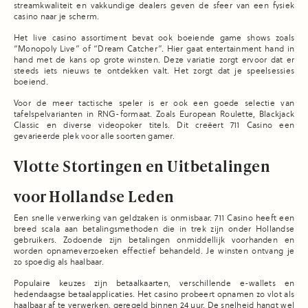
streamkwaliteit en vakkundige dealers geven de sfeer van een fysiek
casino naar je scherm.
Het live casino assortiment bevat ook boeiende game shows zoals
“Monopoly Live” of “Dream Catcher”. Hier gaat entertainment hand in
hand met de kans op grote winsten. Deze variatie zorgt ervoor dat er
steeds iets nieuws te ontdekken valt. Het zorgt dat je speelsessies
boeiend.
Voor de meer tactische speler is er ook een goede selectie van
tafelspelvarianten in RNG-formaat. Zoals European Roulette, Blackjack
Classic en diverse videopoker titels. Dit creëert 711 Casino een
gevarieerde plek voor alle soorten gamer.
Vlotte Stortingen en Uitbetalingen
voor Hollandse Leden
Een snelle verwerking van geldzaken is onmisbaar. 711 Casino heeft een
breed scala aan betalingsmethoden die in trek zijn onder Hollandse
gebruikers. Zodoende zijn betalingen onmiddellijk voorhanden en
worden opnameverzoeken effectief behandeld. Je winsten ontvang je
zo spoedig als haalbaar.
Populaire keuzes zijn betaalkaarten, verschillende e-wallets en
hedendaagse betaalapplicaties. Het casino probeert opnamen zo vlot als
haalbaar af te verwerken, geregeld binnen 24 uur. De snelheid hangt wel