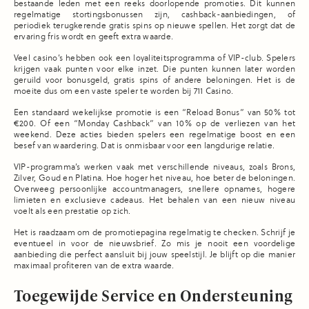
bestaande leden met een reeks doorlopende promoties. Dit kunnen
regelmatige stortingsbonussen zijn, cashback-aanbiedingen, of
periodiek terugkerende gratis spins op nieuwe spellen. Het zorgt dat de
ervaring fris wordt en geeft extra waarde.
Veel casino’s hebben ook een loyaliteitsprogramma of VIP-club. Spelers
krijgen vaak punten voor elke inzet. Die punten kunnen later worden
geruild voor bonusgeld, gratis spins of andere beloningen. Het is de
moeite dus om een vaste speler te worden bij 711 Casino.
Een standaard wekelijkse promotie is een “Reload Bonus” van 50% tot
€200. Of een “Monday Cashback” van 10% op de verliezen van het
weekend. Deze acties bieden spelers een regelmatige boost en een
besef van waardering. Dat is onmisbaar voor een langdurige relatie.
VIP-programma’s werken vaak met verschillende niveaus, zoals Brons,
Zilver, Goud en Platina. Hoe hoger het niveau, hoe beter de beloningen.
Overweeg persoonlijke accountmanagers, snellere opnames, hogere
limieten en exclusieve cadeaus. Het behalen van een nieuw niveau
voelt als een prestatie op zich.
Het is raadzaam om de promotiepagina regelmatig te checken. Schrijf je
eventueel in voor de nieuwsbrief. Zo mis je nooit een voordelige
aanbieding die perfect aansluit bij jouw speelstijl. Je blijft op die manier
maximaal profiteren van de extra waarde.
Toegewijde Service en Ondersteuning