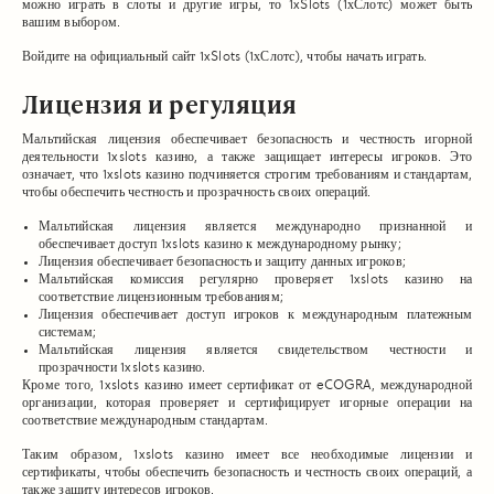
можно играть в слоты и другие игры, то 1xSlots (1хСлотс) может быть
вашим выбором.
Войдите на официальный сайт 1xSlots (1хСлотс), чтобы начать играть.
Лицензия и регуляция
Мальтийская лицензия обеспечивает безопасность и честность игорной
деятельности 1xslots казино, а также защищает интересы игроков. Это
означает, что 1xslots казино подчиняется строгим требованиям и стандартам,
чтобы обеспечить честность и прозрачность своих операций.
Мальтийская лицензия является международно признанной и
обеспечивает доступ 1xslots казино к международному рынку;
Лицензия обеспечивает безопасность и защиту данных игроков;
Мальтийская комиссия регулярно проверяет 1xslots казино на
соответствие лицензионным требованиям;
Лицензия обеспечивает доступ игроков к международным платежным
системам;
Мальтийская лицензия является свидетельством честности и
прозрачности 1xslots казино.
Кроме того, 1xslots казино имеет сертификат от eCOGRA, международной
организации, которая проверяет и сертифицирует игорные операции на
соответствие международным стандартам.
Таким образом, 1xslots казино имеет все необходимые лицензии и
сертификаты, чтобы обеспечить безопасность и честность своих операций, а
также защиту интересов игроков.