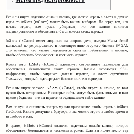
Меры предосторожности
Если вы ищете надежное онлайн-казино, где можно играть в слоты и другие
игры, то 1xSlots (1хСлотс) может быть вашим выбором. Но перед тем, как
начать играть, вам нужно убедиться, что это казино является
лицензированным и обеспечивает безопасность своих игроков.
1xSlots (1хСлотс) имеет лицензию на игорное дело, выдана Мальтийской
комиссией по регулированию и лицензированию игорного бизнеса (MGA).
Это означает, что казино подчиняется строгим требованиям и нормам,
чтобы обеспечить безопасность и честность игроков.
Кроме того, 1xSlots (1хСлотс) использует современные технологии для
обеспечения безопасности своих игроков. Казино использует SSL-
шифрование, чтобы защищать данные игроков, и имеет сертификат
Trustwave, который подтверждает безопасность его серверов.
Если вы ищете зеркало 1xSlots (1хСлотс), чтобы играть в казино, то вам
нужно быть осторожным. Некоторые сайты могут быть фальшивыми, и вам
нужно убедиться, что вы играете на официальном сайте казино.
Вам не нужно скачивать программу или приложение, чтобы играть в 1xSlots
(1хСлотс). Казино доступно в браузере, и вы можете играть в любое время и
из любого места.
В целом, 1xSlots (1хСлотс) является надежным онлайн-казино, которое
обеспечивает безопасность и честность игроков. Если вы ищете место, где