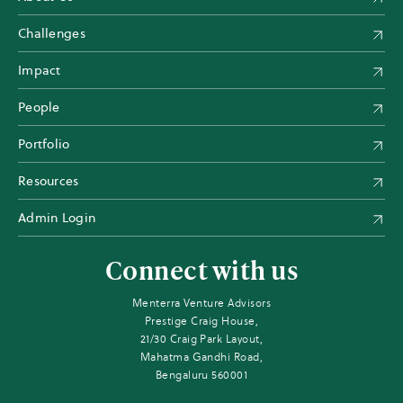
Challenges
Impact
People
Portfolio
Resources
Admin Login
Connect with us
Menterra Venture Advisors
Prestige Craig House,
21/30 Craig Park Layout,
Mahatma Gandhi Road,
Bengaluru 560001