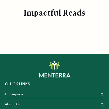
Impactful Reads
QUICK LINKS
Homepage
About Us