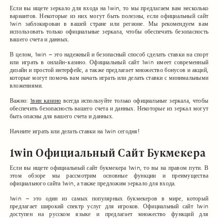
Если вы ищете зеркало для входа на 1win, то мы предлагаем вам несколько
вариантов. Некоторые из них могут быть полезны, если официальный сайт
1win заблокирован в вашей стране или регионе. Мы рекомендуем вам
использовать только официальные зеркала, чтобы обеспечить безопасность
вашего счета и данных.
В целом, 1win – это надежный и безопасный способ сделать ставки на спорт
или играть в онлайн-казино. Официальный сайт 1win имеет современный
дизайн и простой интерфейс, а также предлагает множество бонусов и акций,
которые могут помочь вам начать играть или делать ставки с минимальными
вложениями.
Важно:
1вин казино
всегда используйте только официальные зеркала, чтобы
обеспечить безопасность вашего счета и данных. Некоторые из зеркал могут
быть опасны для вашего счета и данных.
Начните играть или делать ставки на 1win сегодня!
1win Официальный Сайт Букмекера
Если вы ищете официальный сайт букмекера 1win, то вы на правом пути. В
этом обзоре мы рассмотрим основные функции и преимущества
официального сайта 1win, а также предложим зеркало для входа.
1win – это один из самых популярных букмекеров в мире, который
предлагает широкий спектр услуг для игроков. Официальный сайт 1win
доступен на русском языке и предлагает множество функций для