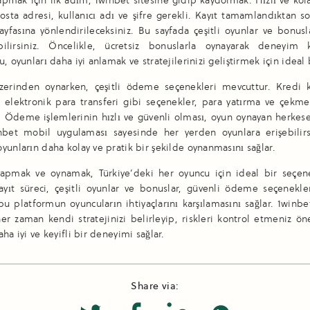
yapmak için ilk adım, 1winbet sitesine gidip kaydolmak. Hızlı ve kola
sta adresi, kullanıcı adı ve şifre gerekli. Kayıt tamamlandıktan so
sayfasına yönlendirileceksiniz. Bu sayfada çeşitli oyunlar ve bonus
bilirsiniz. Öncelikle, ücretsiz bonuslarla oynayarak deneyim 
, oyunları daha iyi anlamak ve stratejilerinizi geliştirmek için ideal b
zerinden oynarken, çeşitli ödeme seçenekleri mevcuttur. Kredi k
e elektronik para transferi gibi seçenekler, para yatırma ve çekme
ır. Ödeme işlemlerinin hızlı ve güvenli olması, oyun oynayan herkese 
inbet mobil uygulaması sayesinde her yerden oyunlara erişebilirs
yunların daha kolay ve pratik bir şekilde oynanmasını sağlar.
 yapmak ve oynamak, Türkiye’deki her oyuncu için ideal bir seçene
ayıt süreci, çeşitli oyunlar ve bonuslar, güvenli ödeme seçenekl
u platformun oyuncuların ihtiyaçlarını karşılamasını sağlar. 1winb
er zaman kendi stratejinizi belirleyip, riskleri kontrol etmeniz ön
ha iyi ve keyifli bir deneyimi sağlar.
Share via: