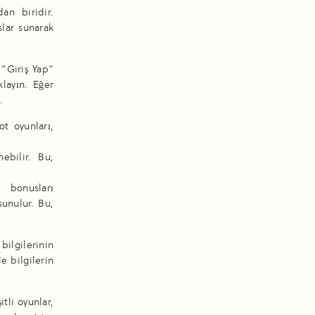
an biridir.
slar sunarak
 “Giriş Yap”
klayın. Eğer
.
ot oyunları,
ebilir. Bu,
 bonusları
sunulur. Bu,
ilgilerinin
e bilgilerin
tli oyunlar,