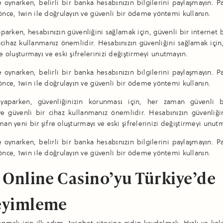
e oynarken, belirli bir banka hesabınızın bilgilerini paylaşmayın. Pa
ce, 1win ile doğrulayın ve güvenli bir ödeme yöntemi kullanın.
yaparken, hesabınızın güvenliğini sağlamak için, güvenli bir internet b
 cihaz kullanmanız önemlidir. Hesabınızın güvenliğini sağlamak içi
re oluşturmayı ve eski şifrelerinizi değiştirmeyi unutmayın.
e oynarken, belirli bir banka hesabınızın bilgilerini paylaşmayın. Pa
ce, 1win ile doğrulayın ve güvenli bir ödeme yöntemi kullanın.
 yaparken, güvenliğinizin korunması için, her zaman güvenli b
ve güvenli bir cihaz kullanmanız önemlidir. Hesabınızın güvenliğ
man yeni bir şifre oluşturmayı ve eski şifrelerinizi değiştirmeyi unut
e oynarken, belirli bir banka hesabınızın bilgilerini paylaşmayın. Pa
ce, 1win ile doğrulayın ve güvenli bir ödeme yöntemi kullanın.
 Online Casino’yu Türkiye’de
eyimleme