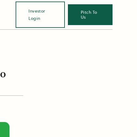
Investor
Pitch To
Us
Login
no